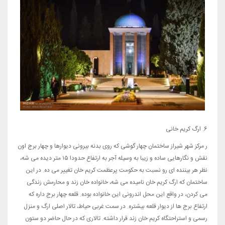
6. ارگ کریم خانی
ر مرکز شهر شیراز ساختمان چهار گوشی که روی بدنه بیرونی دیوارها و چهار برج اون
نقش و نگارهایی ساده و زیبا به وسیله آجر به ارتفاع حدودا ۱۵ متر دیده می شه،
نظر هر بیننده ای رو نسبت به حکومت پرعظمت کریم خان تغییر می ده. در این
ساختمان که ارگ کریم خان نامیده می شه، خانواده خان زند و محارمش زندگی
می کردن، در واقع این محل اندرونی این خانواده بوده. قلعه چهار برج داره که
ارتفاع برج ها از دیوار قلعه بیشتره. در سمت غربی حیاط، تالار اصلی ارگ و منزل
رسمی و استراحتگاه کریم خان زند قرار داشته. تالاری که در حال حاضر دو ستون