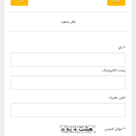
بعدی
قبلی
نظر بدهید
* نام
پست الکترونیک
تلفن همراه
* سوال امنیتی :