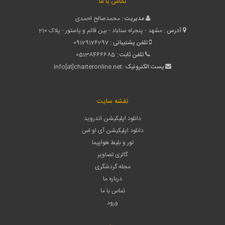
تماس با ما
مدیریت :
محمدصالح احمدی
آدرس :
مشهد - پنجراه سناباد - بین قائم و پاستور - پلاک 210
تلفن پشتیبانی :
09129176297
تلفن ثابت :
05138466685
پست الکترونیک :
info[at]charteronline.net
نقشه سایت
دانلود اپلیکیشن اندروید
دانلود اپلیکیشن آی او اس
تور و بلیط هواپیما
گالری تصاویر
مجله گردشگری
درباره ما
تماس با ما
ورود