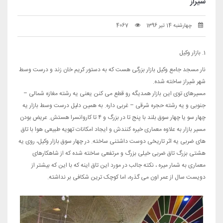
شیراز
چهارشنبه 14 تیر 1396
4067
1. بازار وکیل
نار مسجد جامع وکیل بازار بزرگی هست که به دستور کریم خان زند و درست وسط
شهر شیراز ساخته شده.
مسیرهای توی این بازار همدیگه رو قطع می کنن یعنی یه رشته مغازه شمالی –
جنوبی و یه رشته حجره شرقی – غربی داره. به همین دلیل درست وسط بازار یه
چهار سو یا چهار سوق بلند با پنج تا در بزرگ و ۴ تا کاروانسرا هستش. عریض بودن
مسیر بازار به علاوه معماری خیره کنندش و ایجاد امکانات تهویه طبیعی هوا با تاق
های ضربی یه اثر تاریخی دوست داشتنی ساخته. در چهار سوق بازار وکیل، روی یه
هشتی بزرگ تاق ضربی خیلی بزرگ و مرتفعی ساخته شده که از شاهکارهای
معماری به شمار میره ، نکته جالب در مورد این تاق اینه که با این که بیشتر از
دویست سال از عمر اون می گذره، اما کوچک ترین شکافی بر نداشته.