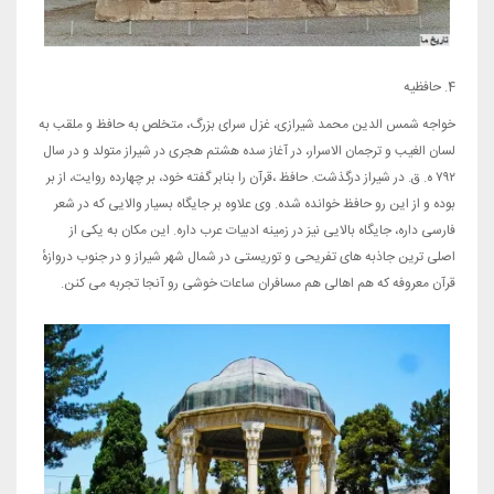
4. حافظیه
خواجه شمس الدین محمد شیرازی، غزل سرای بزرگ، متخلص به حافظ و ملقب به
لسان الغیب و ترجمان الاسرار، در آغاز سده هشتم هجری در شیراز متولد و در سال
۷۹۲ ه. ق. در شیراز درگذشت. حافظ ،قرآن را بنابر گفته خود، بر چهارده روایت، از بر
بوده و از این رو حافظ خوانده شده. وی علاوه بر جایگاه بسیار والایی که در شعر
فارسی داره، جایگاه بالایی نیز در زمینه ادبیات عرب داره. این مکان به یکی از
اصلی ترین جاذبه های تفریحی و توریستی در شمال شهر شیراز و در جنوب دروازهٔ
قرآن معروفه که هم اهالی هم مسافران ساعات خوشی رو آنجا تجربه می کنن.