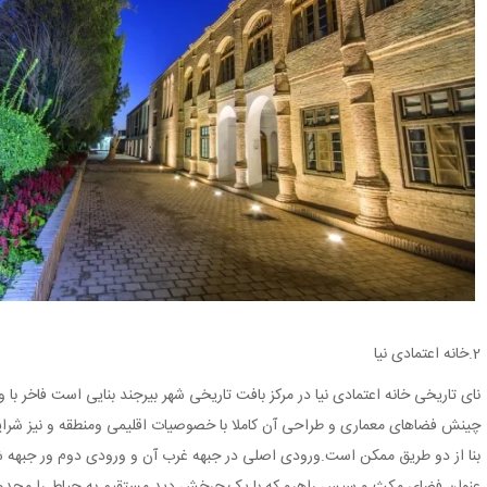
2.خانه اعتمادی نیا
نای تاریخی خانه اعتمادی نیا در مرکز بافت تاریخی شهر بیرجند بنایی است فاخر با
چینش فضاهای معماری و طراحی آن کاملا با خصوصیات اقلیمی ومنطقه و نیز شرایط
بنا از دو طریق ممکن است.ورودی اصلی در جبهه غرب آن و ورودی دوم ور جبهه ش
عنوان فضای مکث و سپس راهرو که با یک چرخش دید مستقیم به حیاط را محدود م