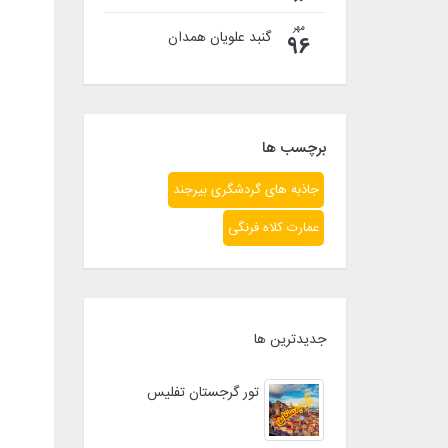
مهر
گنبد علویان همدان
96
برچسب ها
جاذبه های گردشگری بیرجند
عمارت کلاه فرنگی
جدیدترین ها
تور گرجستان تفلیس