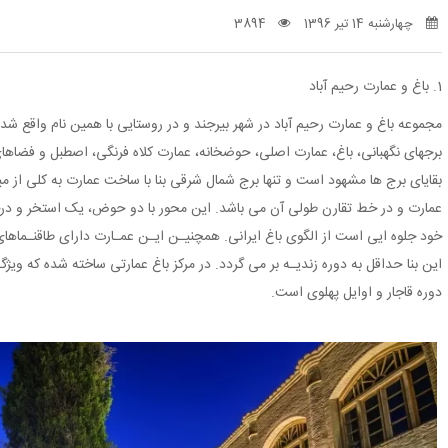
چهارشنبه 14 تیر 1396
3894
1. باغ و عمارت رحیم آباد
مجموعه باغ و عمارت رحیم آباد در شهر بیرجند و در روستایی با همین نام واقع 
برجهای نگهبانی، باغ، عمارت اصلی، حوضخانه، عمارت کلاه فرنگی، اصطبل و فضاه
بقایای برج ها مشهود است و تنها برج شمال شرقی بنا با ساخت عمارت به کلی از 
عمارت و در خط تقارن طولی آن می باشد. این محور با دو حوض، یک استخر و درخت
خود جلوه ایی است از الگوی باغ ایرانی. همچنیـن ایـن عمـارت دارای طاقنـماها
این بنا حداقل به دوره زندیـه بر می گردد. در مرکز باغ عمارتی ساخته شده که وی
دوره قاجار و اوایل پهلوی است.