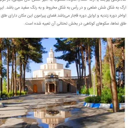
ارگ به شکل شش ضلعى و در رأس به شکل مخروط و به رنگ سفید مى ‏باشد. این اث
اواخر دوره زندیه و اوایل دوره قاجار می‌باشد.فضای پیرامون این مکان دارای طاق ن
طاق نماها، سکوهای کوتاهی در بخش تحتانی آن تعبیه شده است.