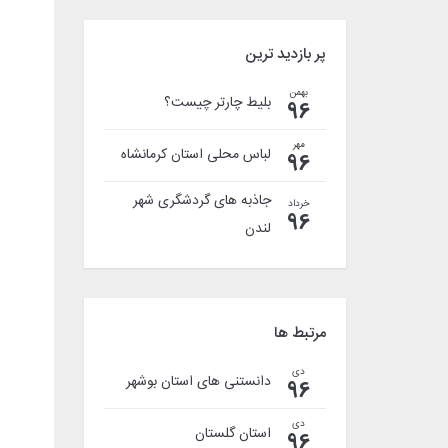
پر بازدید ترین
بهمن
بلیط چارتر چیست؟
96
مهر
لباس محلی استان کرمانشاه
96
جاذبه های گردشگری شهر
خرداد
96
لندن
مرتبط ها
دی
دانستنی های استان بوشهر
96
دی
استان گلستان
96