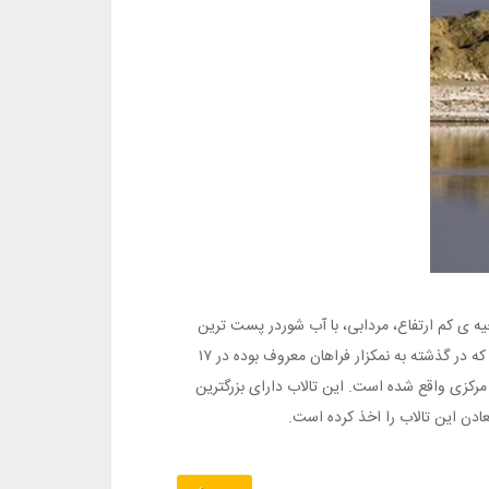
و۲۵ هزار هکتار وسعتشه که در ناحیه ی کم ارتفاع، مردابی، با آب شوردر پست ترین
نقطه دشت فراهان و در فرورفتگی موسوم به «چاله اراک» قرار گرفته .تالاب میقان که در گذشته به نمکزار فراهان معروف بوده در ۱۷
 مرکزی واقع شده است.
این تالاب دارای بزرگترین
دن این تالاب را اخذ کرده است.