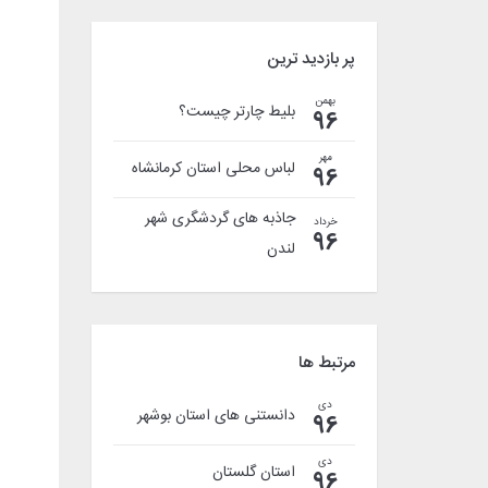
پر بازدید ترین
بهمن
بلیط چارتر چیست؟
96
مهر
لباس محلی استان کرمانشاه
96
جاذبه های گردشگری شهر
خرداد
96
لندن
مرتبط ها
دی
دانستنی های استان بوشهر
96
دی
استان گلستان
96