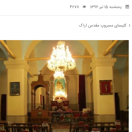
پنجشنبه 15 تیر 1396
4278
1. کلیسای مسروپ مقدس اراک