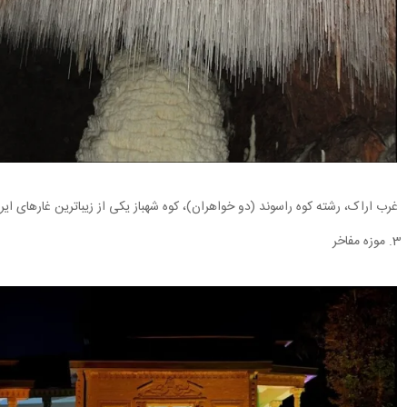
غرب اراک، رشته کوه راسوند (دو خواهران)، کوه شهباز یکی از زیباترین غارهای ایر
3. موزه مفاخر