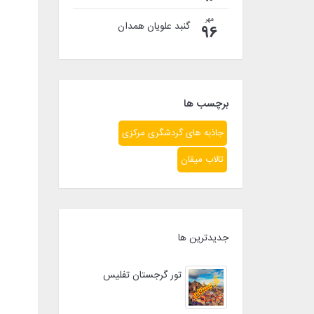
مهر
گنبد علویان همدان
96
برچسب ها
جاذبه های گردشگری مرکزی
تالاب میقان
جدیدترین ها
تور گرجستان تفلیس