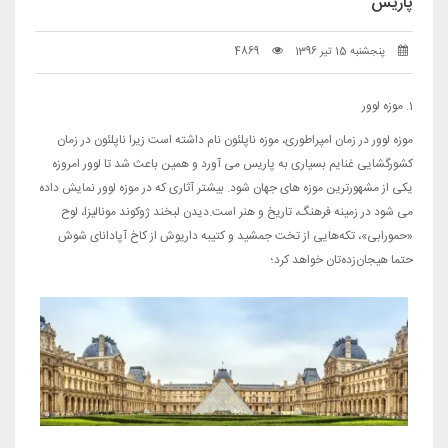
پاریس
پنجشنبه 15 تیر 1396
4869
1. موزه لوور
موزه لوور در زمان امپراطوری، موزه ناپلئون نام داشته است زیرا ناپلئون در زمان
کشورگشایی غنایم بسیاری به پاریس می آورد و همین باعث شد تا لوور امروزه
یکی از مشهورترین موزه های جهان شود. بیشتر آثاری که در موزه لوور نمایش داده
می شود در زمینه فرهنگ، تاریخ و هنر است.دیدن لبخند ژوکوند مونالیزا، لوح
«حمورابی»، تکه‌هایی از تخت جمشید و کتیبه‌ داریوش از کاخ آپادانای شوش
حتما هیجان‌زده‌تان خواهد کرد؛