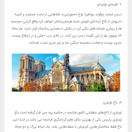
2. کلیسای نوتردام
دیدن لبخند ژوکوند مونالیزا، لوح «حمورابی»، تکه‌هایی از تخت جمشید و کتیبه‌
داریوش از کاخ آپادانای شوش حتما هیجان‌زده‌تان خواهد کرد؛واقع گرایی مجسمه
ها و زیبایی شیشه های رنگی آن، در تقابل با معماری رمانسک قرار دارند. هر ساله
13 میلیون نفر از این کلیسا دیدن می کنند. در بالای درب اصلی و در ارتفاع بیست
متری، بیست و هشت مجسمه سنگی سه و نیم متری نصب شده‌اند
3. باغ تویلری
تویلری از کاخ‌های سلطنتی کشور فرانسه در حاشیه‌ رود سن قرار گرفته است.باغ
تویلری پاریس یکی از بهترین مکان های گردشگری فرانسه می باشد,در ابتدا این
باغ فقط ساختمان‌هایی کم‌عرض با سقف‌هایی بلند، یک حیاط بزرگ و دو حیاط