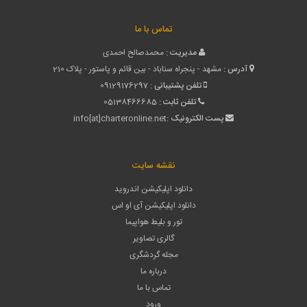
تماس با ما
مدیریت :
محمدصالح احمدی
آدرس :
مشهد - پنجراه سناباد - بین قائم و پاستور - پلاک 210
تلفن پشتیبانی :
09129176297
تلفن ثابت :
05138466685
پست الکترونیک :
info[at]charteronline.net
نقشه سایت
دانلود اپلیکیشن اندروید
دانلود اپلیکیشن آی او اس
تور و بلیط هواپیما
گالری تصاویر
مجله گردشگری
درباره ما
تماس با ما
ورود