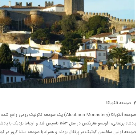
4. صومعه آلکوباکا
صومعه آلکوباکا (Alcobaca Monastery) یک صومعه کاتول
پادشاه پرتغالی، افونسو هنریکس در سال ۱۱۵۳ تاسیس شد
صومعه اولین ساختمان گوتیک در پرتغال بودند و همراه با صومعه سانتا کروز در ک