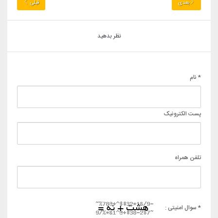
بعدی
قبلی
نظر بدهید
* نام
پست الکترونیک
تلفن همراه
* سوال امنیتی :