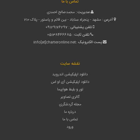
تماس با ما
مدیریت :
محمدصالح احمدی
آدرس :
مشهد - پنجراه سناباد - بین قائم و پاستور - پلاک 210
تلفن پشتیبانی :
09129176297
تلفن ثابت :
05138466685
پست الکترونیک :
info[at]charteronline.net
نقشه سایت
دانلود اپلیکیشن اندروید
دانلود اپلیکیشن آی او اس
تور و بلیط هواپیما
گالری تصاویر
مجله گردشگری
درباره ما
تماس با ما
ورود