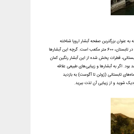
 به عنوان بزرگترین صفحه آبشار اروپا شناخته
می‌شوند.آبشارهای راین پهنای 150 متری و ارتفاع 23 متری دارند و حجم این آب در تابستان، 600 متر مکعب است. گرچه این آبشارها
تابستانی، قطرات پخش شده از این آبشار رنگین کمان
بود. اگر به آبشارها و زیبایی‌های طبیعی علاقه
ماه‌های تابستانی (ژوئن تا آگوست) به بازدید
زدیک شوید و از زیبایی آن لذت ببرید.