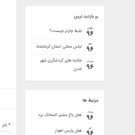
پر بازدید ترین
بهمن
بلیط چارتر چیست؟
96
مهر
لباس محلی استان کرمانشاه
96
جاذبه های گردشگری شهر
خرداد
96
لندن
مرتبط ها
مرداد
هتل باغ مشیر الممالک یزد
96
* نام
تیر
هتل پارس اهواز
96