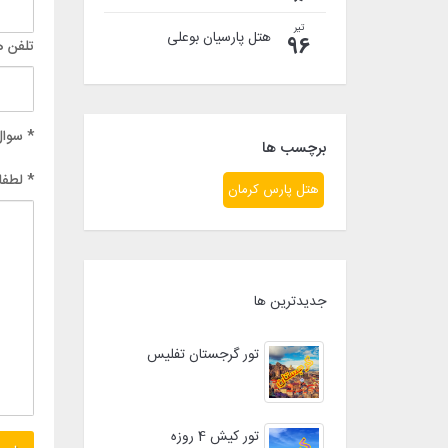
تیر
هتل پارسیان بوعلی
96
تلفن ه
* سوال
برچسب ها
* لطفا
هتل پارس کرمان
جدیدترین ها
تور گرجستان تفلیس
تور کیش 4 روزه