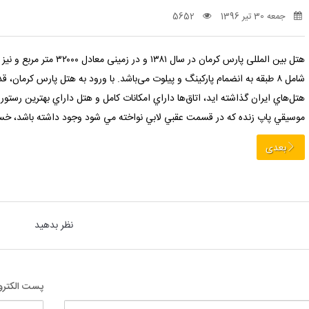
جمعه 30 تیر 1396
5652
شامل ۸ طبقه به انضمام پارکینگ و پیلوت می‌باشد. با ورود به هتل پارس كرمان، 
هتل‌هاي ايران گذاشته ايد، اتاق‌ها داراي امكانات كامل و هتل داراي بهترين رستور
موسيقي پاپ زنده كه در قسمت عقبي لابي نواخته مي شود وجود داشته باشد، خس
بعدی
نظر بدهید
پست الکترو