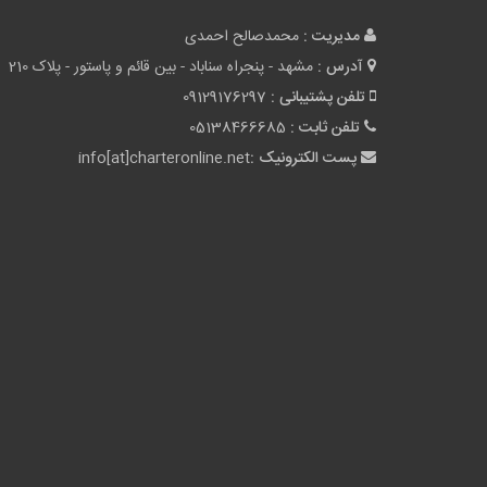
مدیریت :
محمدصالح احمدی
آدرس :
مشهد - پنجراه سناباد - بین قائم و پاستور - پلاک 210
تلفن پشتیبانی :
09129176297
تلفن ثابت :
05138466685
پست الکترونیک :
info[at]charteronline.net