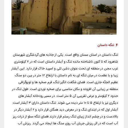
4. تنگه داستان
تنگ داستان در استان سمنان واقع است. یکی از جاذبه های گردشگری شهرستان
شاهرود که تا کنون ناشناخته مانده تنگ و آبشار داستان است که در ۷ کیلومتری
غرب مجن در منطقه ای تحت عنوان دشن تلی و اسپید خاک قرار دارد. این آبشار
زیبا و با عظمت در میان تنگه ای به نام داستان با ارتفاع ۱۲ متر در بین دو سنگ
عظیم ‌الجثّه جاری است. فضای شگغت انگیز تنگ، فرم صخره ها و توپوگرافی
منطقه بر زیبایی آن افزوده و مکان مناسبی برای صخره نوردی است. طول تنگ در
حدود ۲ کیلومتر و عرض تقریبی آن ۵ متر است. در مسیر رودخانه آبشار های
دیگری نیز با ارتفاع ۵ تا ۱۰ متر دیده می شوند. تنگ داستان دارای ۳ آبشار است.
آبشار اول که در ابتدای تنگ و در معرض دید همگان قرار دارد و ۲ آبشار دیگر در
بالادست و در چشم انداز زیبای تنگ رستم قرار دارند.فضای تنگه مملو از ذرات ریز
آب است که در اثر ریزش جریان آب روی سنگ ها ایجاد می گردد. ریزش آب