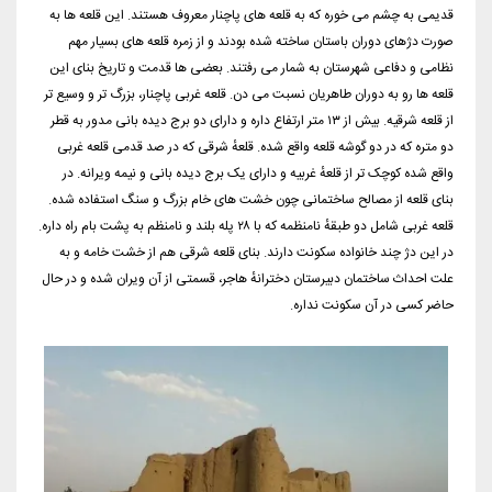
قدیمی به چشم می خوره که به قلعه های پاچنار معروف هستند. این قلعه ها به
صورت دژهای دوران باستان ساخته شده بودند و از زمره قلعه های بسیار مهم
نظامی و دفاعی شهرستان به شمار می رفتند. بعضی ها قدمت و تاریخ بنای این
قلعه ها رو به دوران طاهریان نسبت می دن. قلعه غربی پاچنار، بزرگ تر و وسیع تر
از قلعه شرقیه. بیش از ۱۳ متر ارتفاع داره و دارای دو برج دیده بانی مدور به قطر
دو متره که در دو گوشه قلعه واقع شده. قلعهٔ شرقی که در صد قدمی قلعه غربی
واقع شده کوچک تر از قلعهٔ غربیه و دارای یک برج دیده بانی و نیمه ویرانه. در
بنای قلعه از مصالح ساختمانی چون خشت های خام بزرگ و سنگ استفاده شده.
قلعه غربی شامل دو طبقهٔ نامنظمه که با ۲۸ پله بلند و نامنظم به پشت بام راه داره.
در این دژ چند خانواده سکونت دارند. بنای قلعه شرقی هم از خشت خامه و به
علت احداث ساختمان دبیرستان دخترانهٔ هاجر، قسمتی از آن ویران شده و در حال
حاضر کسی در آن سکونت نداره.