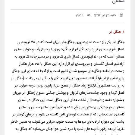
سمنان
شنبه 31 تیر 1396
3816
1. جنگل ابر
جنگل ابر یکى از دست ‌نخورده‌ترین جنگل‌هاى ایران است که در ۳۵ کیلومترى
شمال شرق سمنان قراردارد.جنگل ابر از جنگل‌های زیبا و خوش‌آب و هوای استان
سمنان است که در 50 کیلومتری شمال شرق شاهرود و در مسیر جاده شاهرود به
آزادشهر استان گلستان و در روستای ابر قرار دارد.این جنگل با 35 هزار هکتار
وسعت در ادامه جنگل‌های سرسبز شمال کشور است و از آنجا که فضای این جنگل
را پوششی از ابر فرا گرفته به همین دلیل این جنگل را جنگل ابر می‌نامند [جنگل ابر
به روایت همشهری].ارتفاع زیاد جنگل از سطح دریا، پایین بودن درجه حرارت در
فصل گرما و وجود چشمه‌سارهای فراوان و پوشش جنگلی متنوع [جنگل ابر میزبان
جشنواره نغمه و طبیعت] از شاخصه‌های این جنگل است.این جنگل در استان
سمنان و در نزدیکى روستاى ابر واقع شده و تقریباً مرز استان سمنان و استان
گلستان است.جایى که از ضخامت کوه‌هاى البرز کاسته مى‌شود و ابرهاى گرفتار در
پشت این دیواره از لابه‌لاى دره‌ها به سمت جنوب سرازیر مى‌شوند؛ به همین خاطر
تقریباً از بعدازظهر تا نیمه‌هاى شب با سرد شدن هوا چنان مى‌نماید که جنگل به