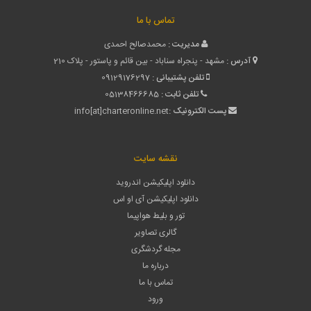
تماس با ما
مدیریت :
محمدصالح احمدی
آدرس :
مشهد - پنجراه سناباد - بین قائم و پاستور - پلاک 210
تلفن پشتیبانی :
09129176297
تلفن ثابت :
05138466685
پست الکترونیک :
info[at]charteronline.net
نقشه سایت
دانلود اپلیکیشن اندروید
دانلود اپلیکیشن آی او اس
تور و بلیط هواپیما
گالری تصاویر
مجله گردشگری
درباره ما
تماس با ما
ورود