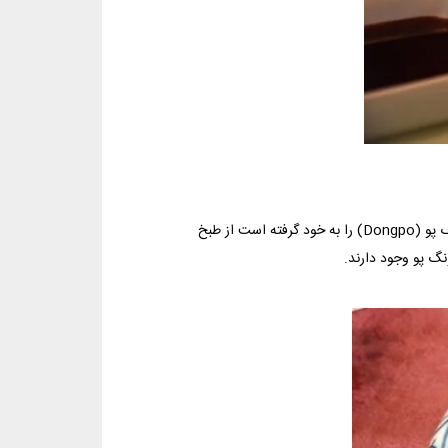
این غذای محلی استان هانگژو که نام شاعر، نقاش و سیاست‌مدار بزرگ چینی دونگ پو (Dongpo) را به خود گرفته است از طبخ
نگ پو وجود دارند.