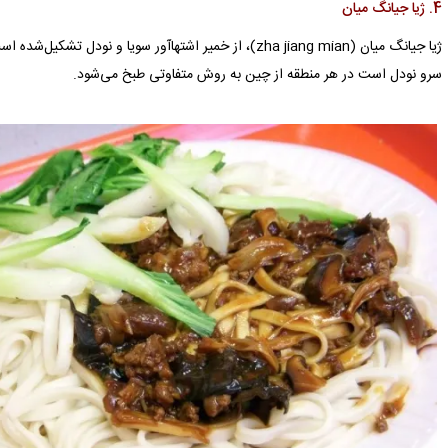
4. ژیا جیانگ میان
ژیا جیانگ میان (zha jiang mian)، از خمیر اشتهاآور سویا و نو
سرو نودل است در هر منطقه از چین به روش متفاوتی طبخ می‌شود.