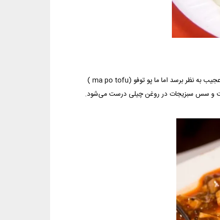
شاید تلفیق توفو ( چیزی شبیه پنیر که از شیر سویا درست می‌شود) و گوشت کمی عجیب به نظر برسد اما ما پو توفو (ma po tofu )
شت و سس سبزیجات در روغن چیلی درست می‌شود.