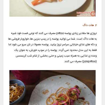
2. هات داگ
نروژی ها مقادیر زیادی پولسه pølse مصرف می کنند که نوعی فست فود شبیه
به هات داگ است. شما می توانید پولسه را در پمپ بنزین ها، خواروبار فروشی ها
و دکه های غذای خیابانی سراسر نروژ بیابید. پولسه معمولا در نان سرو می شود اما
فقط به این مدل محدود نمی گردد. پولسه را در سوپ، خورش، به عنوان یک
وعده ی غذایی به همراه سیب زمینی و حتی بخشی از شام شب کریسمس
(julepølse) مصرف می کنند.