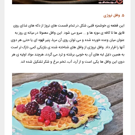
5. وافل نروژی
این قطعه ی خوشمزه قلبی شکل در تمام قسمت های نروژ از دکه های غذای روی
قایق ها تا کافه ی موزه ها و ... سرو می شود. این وافل معمولا در میانه ی روز به
عنوان میان وعده خورده شده و می توان روی آن مربا، پنیر قهوه ای یا حتی هر دوی
آنها را قرار داد. وافل نروژی از وافل های شناخته شده ی بلژیکی کمی نازک تر است
به همین دلیل لبه های آن به خوبی برشته و ترد می گردد، هرچند مواد اولیه ی هر
دوی این وافل ها یکی است و از آرد، آب، تخم مرغ و شکر تشکیل شده اند.