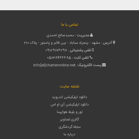
تماس با ما
مدیریت :
محمدصالح احمدی
آدرس :
مشهد - پنجراه سناباد - بین قائم و پاستور - پلاک 210
تلفن پشتیبانی :
09129176297
تلفن ثابت :
05138466685
پست الکترونیک :
info[at]charteronline.net
نقشه سایت
دانلود اپلیکیشن اندروید
دانلود اپلیکیشن آی او اس
تور و بلیط هواپیما
گالری تصاویر
مجله گردشگری
درباره ما