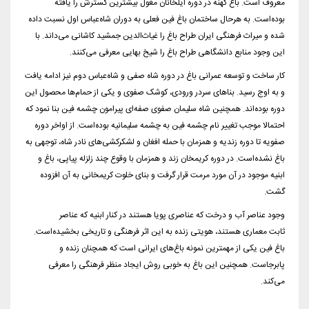
معروف است. باغ کهنه در دوره ایلخانان مغول بیشترین گسترش را یافته
بوده‌است. به هرحال ساختمان باغ فین فعلی به دوران شاه‌عباس اول نسبت داده
شده و میراث فرهنگی ایران طراح باغ را غیاث‌الدین جمشید کاشانی می‌داند. با
این وجود منابع دانشگاهی طراح باغ را شیخ بهایی معرفی می‌کنند.
کار ساخت و توسعه عمرانی باغ در دوره شاه صفی و شاه‌عباس دوم نیز ادامه یافت
و به اوج رسید. بناهای سردر ورودی، کوشک صفوی و یکی از حمام‌ها محصول این
دوره بوده‌اند. همچنین شاه سلیمان صفوی صفه‌ای پیرامون چشمه فین بنا نمود که
احتمالا موجب تغییر نام چشمه فین به چشمه سلیمانیه بوده‌است. از اواخر دوره
صفویه تا دوره زندیه و همزمان با حمله افغان و لشکرکشی‌های نادر شاه، توجهی به
باغ نشده‌است. در دوره کریمخان زند و همزمان با وقوع چند زلزله پیاپی، باغ و
ابنیه موجود در آن مورد مرمت قرار گرفت و بنای خلوت کریمخانی به آن افزوده
گشت.
وجود عناصر آب و درخت که عناصری پویا هستند در کنار ابنیه که عناصر
ثابت معماری هستند، هویتی زنده به این اثر فرهنگی و تاریخی بخشیده‌است.
باغ فین یکی از مهمترین نمونه باغ‌های ایرانی است که همچنان زنده و
پابرجاست. همچنین این باغ به خوبی روش ایجاد منظر فرهنگی را معرفی
می‌کند.