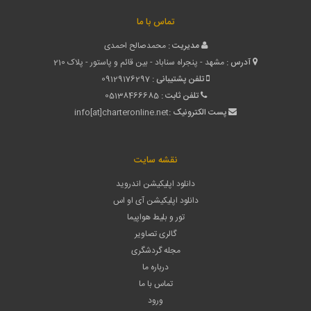
تماس با ما
مدیریت :
محمدصالح احمدی
آدرس :
مشهد - پنجراه سناباد - بین قائم و پاستور - پلاک 210
تلفن پشتیبانی :
09129176297
تلفن ثابت :
05138466685
پست الکترونیک :
info[at]charteronline.net
نقشه سایت
دانلود اپلیکیشن اندروید
دانلود اپلیکیشن آی او اس
تور و بلیط هواپیما
گالری تصاویر
مجله گردشگری
درباره ما
تماس با ما
ورود