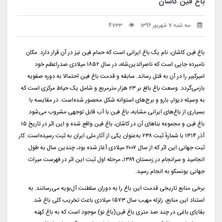
باغ فین کاشان
سه شنبه 7 شهریور 1396
4733
باغ فین کاشان، نام یک باغ ایرانی است که حمام فین نیز در آن قرار دارد. مکان
نامبرده جایی است که ناصرالدین‌شاه، در سال ۱۸۵۲ میلادی صدراعظم خود
امیرکبیر را در آن به قتل رساند. سابقه و قدمت باغ فین احتمالا به دوره صفویه
بازمی‌گردد. وسعت باغ بالغ بر ۲۳ هزار مترمربع و شامل یک حیاط مرکزی است که
به وسیله دیوار، بارو و برج‌های استوانه شکل محصور شده‌است. در مقایسه با
بسیاری از باغ‌های ایرانی مشابه، باغ فین با آب قابل توجهی مشروب می‌شود.
باغ فین و مجموعه بناهای آن در کاشان، باغ فین واقع شده و این اثر در تاریخ ۱۵
آذر ۱۳۱۴ با شمارهٔ ثبت ۲۳۸ به‌عنوان یکی از آثار ملی ایران به ثبت رسیده‌است. کار
ثبت جهانی این اثر که از سال ۲۰۰۷ میلادی آغاز شده بود، چندین سال به طول
انجامید و سرانجام در زمستان ۱۳۸۹، مرحله اول ثبت این اثر در فهرست میراث
جهانی یونسکو به انجام رسید.
برخی منابع تاریخی قدمت این باغ را به دوران سلطنت آل‌بویه می‌رسانند. به
استناد این منابع، زلزله مهیب سال ۱۵۷۳ میلادی باعث تخریب کلی باغ شد.
بقایای باغی در چند صد متری باغ فین(باغ نو) موجود است که به باغ کهنه