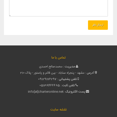
تماس با ما
مدیریت :
محمدصالح احمدی
آدرس :
مشهد - پنجراه سناباد - بین قائم و پاستور - پلاک 210
تلفن پشتیبانی :
09129176297
تلفن ثابت :
05138466685
پست الکترونیک :
info[at]charteronline.net
نقشه سایت