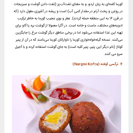
کورما کلمه‌ای به زبان اردو، و به معنای تفت‌آب‌پز (تفت دادن گوشت و سبزیجات
در روغن و پخت آرام در مقدار کمی آب) است و ریشه در آشپزی مغول دارد (که
در قرن ۱۶ به این منطقه حمله کردند). عطر و بوی عجیب کورما به خاطر ترکیب
ادویه‌های مختلف، ماست و خامه است. در آگرا معمولا از گوشت بره یا گاو برای
تهیه این غذا استفاده می‌شود اما در برخی مناطق دیگر گوشت مرغ را جایگزین
می‌کنند. نسخه گیاه‌خواه‌خواری کورما را ناواراتان کورما می‌نامند که در آن از پنیر
کوتاژ (نام دیگر این پنیر، پنیر کلبه است) به جای گوشت استفاده کرده و با آجیل
سرو می کنند.
4. نرگسی کوفته (Nargisi Kofta)