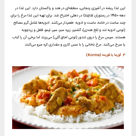
این غذا ریشه در آشپزی پنجابی، منطقه‌ای در
هند
و
پاکستان
دارد. این غذا در
دهه ۱۹۹۵۰ در رستوران Gujral در
دهلی
اختراع شد. برای تهیه این غذا مرغ را برای
چند ساعت در خامه، ماست و ادویه طعم‌دار می‌کنند. ادویه‌ها شامل گرم مصالح
(نوعی ادویه تند و تلخ هندی)، گشنیز، زیره سبز، سیر، لیمو، فلفل و زردچوبه
هستند. سپس مرغ را درون تندور (نوعی اجاق گلی) می‌پزند اما برخی آن را کباب
یا سرخ می‌کنند. مرغ باخانی را با سس کاری و مقداری کره سرو می‌کنند.
3. کورما یا قورمه (Korma)