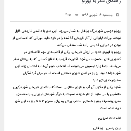
راهنمای سفر به پورتو
پنجشنبه 16 شهریور 1396
4010
پورتو دومین شهر بزرگ پرتغال به شمار می‌رود. این شهر با داشتن تاریخی قابل
توجه، میراث‌ فراوانی از آثار تاریخی گذشته را در خود دارد. میراثی که احساسی از
بودن در دنیایی قدیمی را به شما منتقل می‌کند.
پورتو یا اپورتو علاوه بر ارزش تاریخی، یکی از قطب‌های مهم اقتصادی در
کشور پرتغال محسوب می‌شود. اکثریت قریب به اتفاق کسانی که به پرتغال سفر
می‌کنند، ابتدا وارد لیسبون می‌شوند، اما انتخاب دوم آن‌ها به احتمال زیاد این
شهر خواهد بود. پورتو در اصل شهری صنعتی است، اما در میان گردشگران
محبوبیت زیادی دارد.
شاید یکی از دلایل آن آب و هوای مطلوبی است که با فضای تاریخی شهر ترکیبی
دلنشین را می‌سازد. از نظر هزینه، نسبت به دیگر شهرهای اروپایی، با مقصدی
مقرون‌به‌صرفه روبرو هستیم. مطلب پیش رو برای سفری ۳ تا ۵ روز به این شهر
تهیه شده است.
اطلاعات ضروری
زبان رسمی : پرتغالی