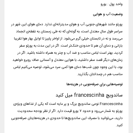
واحد پول : یورو
وضعیت آب و هوایی
پورتو مانند شهرهای جنوبی آب و هوای مدیترانه‌ای ندارد. دمای هوای این شهر در
سراسر طول سال معتدل است، به گونه‌ای که نه طی زمستان به نقطه‌ی انجماد
می‌رسد و نه در تابستان خیلی گرم می‌شود. از اواخر پاییز تا اوایل بهار هوا تقریبا
بارانی و دمای آن هم تا حدودی خنک‌تر است. اگر در این مدت به پورتو سفر
کردید، بهتر است لباس مناسب و ضد آب و چتر به همراه داشته باشید. اگر در
زمان‌های دیگر قصد سفر داشتید، با هوایی معتدل و آسمانی صاف روبرو خواهید
بود، با این وجود چون شب‌ها دمای هوا کمی سرد می‌شود، توصیه می‌کنیم لباس
مناسب هم در چمدانتان بگذارید.
توصیه‌هایی برای صرفه‌جویی در هزینه‌ها
ساندویچ francescinha میل کنید
Francescinha نوعی ساندویچ بزرگ و پر مایه است که یکی از غذاهای ویژه‌ی
پورتو به شمار می‌رود و حدود ۷ یورو قیمت دارد. اگر از نظر بودجه محدودیت
دارید، می‌توانید با مصرف این ساندویچ‌ها تا حدودی در هزینه‌هایتان صرفه‌جویی
کنید.