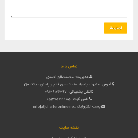
تماس با ما
مدیریت :
محمدصالح احمدی
آدرس :
مشهد - پنجراه سناباد - بین قائم و پاستور - پلاک 210
تلفن پشتیبانی :
09129176297
تلفن ثابت :
05138466685
پست الکترونیک :
info[at]charteronline.net
نقشه سایت