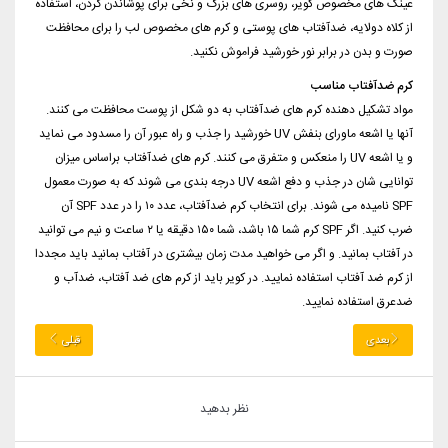
عینک های مخصوص کویر، روسری های بزرگ و نخی برای پوشاندن گردن، استفاده
از کلاه دولایه، ضدآفتاب های پوستی و کرم های مخصوص لب را برای محافظت
صورت و بدن در برابر نور خورشید فراموش نکنید.
کرم ضدآفتاب مناسب
مواد تشکیل دهنده کرم های ضدآفتاب به دو شکل از پوست محافظت می کنند.
آنها یا اشعه ماورای بنفش UV خورشید را جذب و راه عبور آن را مسدود می نماید
و یا اشعه UV را منعکس و متفرق می کنند. کرم های ضدآفتاب براساس میزان
توانایی شان در جذب و دفع اشعه UV درجه بندی می شوند که به صورت معمول
SPF نامیده می شوند. برای انتخاب کرم ضدآفتاب، عدد ۱۰ را در عدد SPF آن
ضرب کنید. اگر SPF کرم شما ۱۵ باشد، شما ۱۵۰ دقیقه یا ۲ ساعت و نیم می توانید
در آفتاب بمانید. و اگر می خواهید مدت زمان بیشتری در آفتاب بمانید باید مجددا
از کرم ضد آفتاب استفاده نمایید. در کویر باید از کرم های ضد آفتاب، ضدآب و
ضدعرق استفاده نمایید.
بعدی
قبلی
نظر بدهید