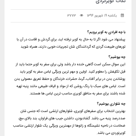
نکات کویرگردی
یکشنبه 19 شهریور 1396
3773
با چه افرادی به کویر برویم؟
پیشنهاد می شود اگر تا به حال به کویر نرفته اید، برای گردش و اقامت در آن با
تورهای طبیعت گردی که گردانندگان شان تجربیات خوبی دارند، همراه شوید
چه بپوشیم؟
این سوال ممکن است گاهی خنده دار باشد ولی برای سفر به کویر حتما باید از
قبل تکلیفش را معلوم کنید. اولین و مهم ترین ویژگی لباس سفر به کویر باید
پوشاندن بدن در برابر آفتاب، گرما، حشرات، خزندگان و حفظ تعریق معمولی بدن
است. لباس های سبک با رنگ روشن که از مواد و الیاف طبیعی مانند پنبه تهیه
شده باشند برای سفر به مناطق کویری مناسب ترین لباس ها هستند.
چه شلواری بپوشیم؟
بهترین انتخاب برای سفرهای کویری، شلوارهای ارتشی است که جنس شان
صددرصد پنبه می باشد. گشادبودن، داشتن جیب های فراوان، بند بالای مچ،
ضخامت در ناحیه نشیمنگاه و زانوها از مهمترین ویژگی یک شلوار ارتشی مناسب
کویرنوردی می باشد.