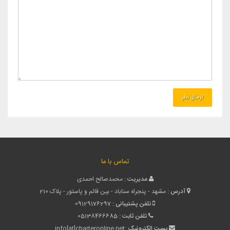
تماس با ما
مدیریت :
محمدصالح احمدی
آدرس :
مشهد - پنجراه سناباد - بین قائم و پاستور - پلاک 210
تلفن پشتیبانی :
09129176297
تلفن ثابت :
05138466685
پست الکترونیک :
info[at]charteronline.net