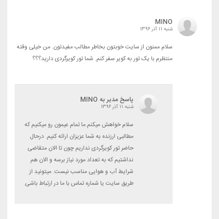
MINO
شنبه 11 آذر 1396
سلام ممنون از سایت خوبتون بخاطر مطالب مفیدتون. من خیلی وقته
منتظرم با یک تور به کویر سفر کنم. شما تور کویرگردی دارید؟؟؟
پاسخ مدیر به MINO
شنبه 11 آذر 1396
سلام خواهش میکنم.ما تمام عیمون رو میکنیم که
مطالبی ارزنده به شما عزیزان ارائه کنیم. درحال
حاضر تور کویرگردی نداریم چون تا الان متقاضی
نداشتیم که به تعداد مورد نیاز برسه و الان هم
شرایط آب و هوایی مناسب نیست. میتونید از
طریق سایت یا شماره تماس با ما در ارتباط باشی.