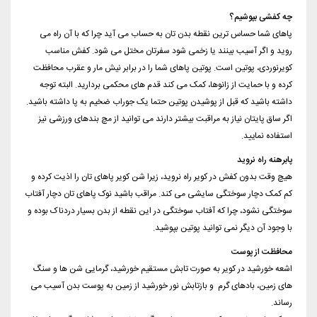
چه کفشی بپوشیم؟
پاهای شما حساس ترین نقطه بدن تان به حساب می آید چرا که با آن راه می
روید و اگر آسیب بینند یا زخمی شود سفرتان مختل می شود. کفش مناسب
کویرنوردی، پوتین است. پوتین پاهای شما را در برابر نیش مار و عقرب محافظت
کرده و با حمایت از زانوها، کمک می کند قدم های محکمی بردارید. البته توجه
داشته باشید که قبل از پوشیدن پوتین حتما یک جوراب ضخیم به پا داشته باشید.
اگر ساق پایتان نیاز به مراقبت بیشتر دارند می توانید از مچ بندهای ورزشی نیز
استفاده نمایید.
پابرهنه راه نروید
هیچ وقت بدون کفش در کویر راه نروید، زیرا شن کویر پاهای تان را اذیت کرده و
کم کمک دچار سوختگی سایشی می کند. مراقب باشید نوک پاهای تان دچار آفتاب
سوختگی نشود، چرا که آفتاب سوختگی در این نقطه از بدن بسیار دردناک بوده و
با وجود آن دیگر نمی توانید پوتین بپوشید.
محافظت از پوست
اشعه خورشید در کویر به صورت تابش مستقیم خورشید، گرمایی شن ها و سنگ
های زمین، بادهای گرم و بازتابش نور خورشید از زمین به پوست بدن آسیب می
رساند.