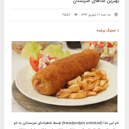
بهترین غذاهای صربستان
سه شنبه 21 شهریور 1396
6558
1. استیک پرشده
نام این غذا (Karadjordje’s schnitzel) توسط شاهزاده‌ای صربستانی به نام