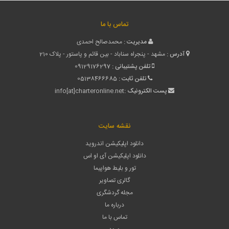
تماس با ما
مدیریت :
محمدصالح احمدی
آدرس :
مشهد - پنجراه سناباد - بین قائم و پاستور - پلاک 210
تلفن پشتیبانی :
09129176297
تلفن ثابت :
05138466685
پست الکترونیک :
info[at]charteronline.net
نقشه سایت
دانلود اپلیکیشن اندروید
دانلود اپلیکیشن آی او اس
تور و بلیط هواپیما
گالری تصاویر
مجله گردشگری
درباره ما
تماس با ما