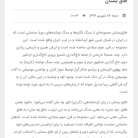
طاق بستان
جمعه 24 شهریور 1396
10006
طاق‌بستان مجموعه‌ای از سنگ نگاره‌ها و سنگ نوشته‌های دورهٔ ساسانی است که
در ایران در شمال غربی شهر کرمانشاه و در غرب ایران واقع شده است. این
مجموعه در قرن سوم میلادی ساخته شده است و ارزش هنری و تاریخی زیادی
دارد. چند صحنهٔ تاریخی از جمله تاج‌گذاری خسرو پرویز، تاج‌گذاری اردشیر
دوم، تاج گذاری شاهپور دوم و سوم و هم‌چنین چند سنگ نوشته (کتیبه) به
خط پهلوی کتیبه‌ای و مراسم شکار گراز توسط سوار کاران و نواختن موسیقی با آلات
موسیقی چنگ در آن حک شده است. وجود کوه و چشمه در این مکان، آن را به
گردش گاهی زیبا تبدیل نموده که از زمان‌های دیرین تا به امروز مورد توجه بوده
است.
طاق بستان در زبان کرمانشاهی (کردی) تاق. وه سان گفته می‌شود. «تاق» همان
طاق، «وه سان» به معنی سنگ می‌باشد و به این ترتیب «تاق وه سان» به طاق
سنگی معنی می‌دهد. این مجموعه در قرن سوم میلادی ساخته شده است. شاهان
ساسانی نخست نواحی اطراف تخت جمشید را برای تراشیدن تندیس‌های خود
برگزیدند، اما از زمان اردشیر دوم و شاهان پس از او، طاق بستان را انتخاب کردند