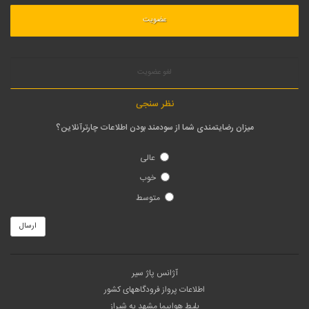
لغو عضویت
نظر سنجی
میزان رضایتمندی شما از سودمند بودن اطلاعات چارترآنلاین؟
عالی
خوب
متوسط
ارسال
آژانس پاژ سیر
اطلاعات پرواز فرودگاههای کشور
بلیط هواپیما مشهد به شیراز