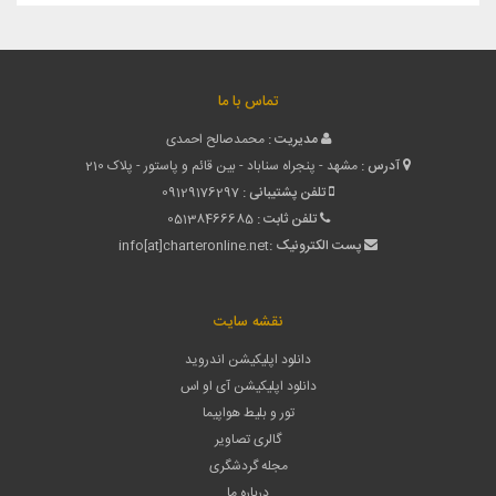
تماس با ما
مدیریت :
محمدصالح احمدی
آدرس :
مشهد - پنجراه سناباد - بین قائم و پاستور - پلاک 210
تلفن پشتیبانی :
09129176297
تلفن ثابت :
05138466685
پست الکترونیک :
info[at]charteronline.net
نقشه سایت
دانلود اپلیکیشن اندروید
دانلود اپلیکیشن آی او اس
تور و بلیط هواپیما
گالری تصاویر
مجله گردشگری
درباره ما