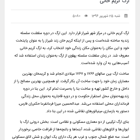
ارگ کریم خانی
شنبه 25 شهریور 1396
5080
ارگ کریم خانی در مرکز شهر شیراز قرار دارد. این ارگ در دوره سلطنت سلسله
زندیه ساخته شده‌است و پس از اینکه کریم خان زند شیراز را به عنوان پایتخت
خود و این مکان را به‌عنوان مکان زندگی خود انتخاب کرد، به ارگ کریم خانی
معروف شد. در زمان سلطنت سلسله پهلوی از ارگ به‌عنوان زندان استفاده شد که
آسیب‌هایی به آن وارد شده‌است.
ساخت ارگ بین سالهای ۱۷۶۶ و ۱۷۶۷ میلادی انجام شد و کریمخان بهترین
معماران زمان خود را جهت ساخت آن بکار گرفت. او همچنین بهترین مصالح را از
داخل و خارج کشور تهیه و ساخت بنا را به‌سرعت تمام کرد. این بنا در دوره
زندیهبه‌عنوان محل استقرار حکومت و در دوره قاجاریه به‌عنوان محل زندگی
فرمانداران محلی استفاده می‌شد. عبدالحسین میرزا فرمانفرما حکم‌ران فارس،
دستور به بازسازی مینیاتورهای نقاشی شده در این بنا داد.
بنای ارگ ترکیبی از دو معماری مسکونی و نظامی است. بخش درونی ارگ با
ایوان‌ها و اتاق‌های نقاشی شده، آبنماها و باغچه‌ها از ظرافت خاصی برخوردار
است. سه ضلع شمال، جنوب و غرب هر یک دارای یک ایوان و شش اتاق مسکونی