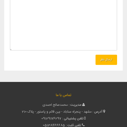
تماس با ما
مدیریت :
محمدصالح احمدی
آدرس :
مشهد - پنجراه سناباد - بین قائم و پاستور - پلاک 210
تلفن پشتیبانی :
09129176297
تلفن ثابت :
05138466685