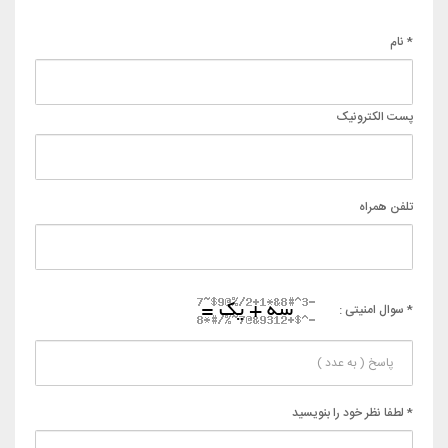
* نام
پست الکترونیک
تلفن همراه
* سوال امنیتی :
* لطفا نظر خود را بنویسید