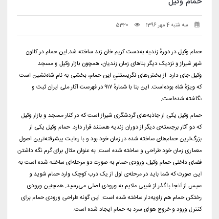
حمام وکیل
سه شنبه 4 مهر 1396
5320
حمام وکیل در دورهٔ زندیه به‌دست کریم خان زند ساخته شد.این حمام در کانون
شهر شیراز و نزدیک دیگر بناهای زمان زندیان، همچون بازار وکیل و مسجد
وکیل جای دارد. از بخش‌های نگریستنیِ این حمام، بخشی به نام شاه‌نشین است
که ویژهٔ شاه بوده‌است. این بنا با شمارهٔ ۹۱۷ در فهرست آثار ملی ایران ثبت و
نگاشته شده‌است.
حمام وکیل یکی از جاذبه‌های گردشگری شیراز است که در کنار مسجد و بازار وکیل
که دو آثار برجسته‌ی دیگر از دوران زندیه هستند قرار دارد. حمام وکیل یکی از
بزرگ‌ترین حمام‌های ساخته شده در زمان خود بود و با رعایت پیشرفته‌ترین اصول
معماری زمان خود طراحی و ساخته شده است. به عنوان مثال برای گرم نگه داشتن
فضای داخلی حمام وکیل، ورودی حمام به صورت دو مرحله‌ای ساخته شده است به
این صورت که شما باید در مرحله‌ی اول از یک درب کوچک وارد حمام شوید و
سپس از آنجا با گذر از شیبی ملایم به ورودی اصلی می‌رسید. همچنین ورودی
رختکن حمام هم زاویه‌دار ساخته شده است. این گونه طراحی ورودی حمام برای
کنترل ورود و خروج هوای سرد به حمام ایجاد شده است.