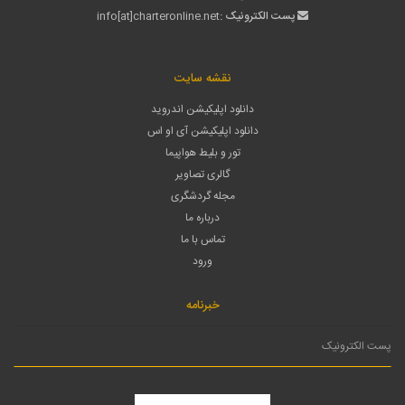
پست الکترونیک :
info[at]charteronline.net
نقشه سایت
دانلود اپلیکیشن اندروید
دانلود اپلیکیشن آی او اس
تور و بلیط هواپیما
گالری تصاویر
مجله گردشگری
درباره ما
تماس با ما
ورود
خبرنامه