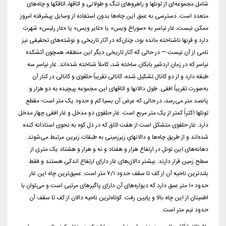
شامل مجموعه‌ای از تونلها و راهروهای تنگ و طولانی و اتاقها، اتاقکها و چاه‌های
متعدد است. دسترسی به عمق این چاه‌ها بدون استفاده از وسایل پیشرفته امروز
ممکن نیست، غار نیاسر به «سوراخ ویس» یا «غایر ویس» یا «غار رئیس» شهرت
دارد و قرنها ناشناخته مانده بود، چنان‌که در آثار تاریخی و نوشته‌های تحقیقی نیز
نامی از آن نیست — در حالی که آثار تاریخی دیگر این منطقه، همچون آتشکده
نیاسر که در زمان اردشیر بابکان ساخته شد، کاملاً شناخته شده‌اند. غار نیاسر سه
طبقه دارد و از دو کانال تشکیل شده، کانالی تقریباً حلقوی و کانالی در کنار آن
به‌صورت تقریباً افقی. طول دالانها و اتاقهای این مجموعه پیچیده به دو هزار و
پانصد متر می‌رسد، در حالی که عرض آن بسیا کم و حدود یک متر است؛ مقطع
تونلها اکثراً کمتر از یک متر مربع است. غار حلقوی دو مدخل و غار افقی چهار مدخل
دارد. غار حلقوی متشکل است از هفت اتاق که در دل کوه به نحوی استادانه کنده
شده‌اند و از طریق چاه‌ها و دالانهای زیرزمینی به طبقات زیرین مرتبط می‌شوند.
دهانه‌های این تونل در ارتفاع هزار و هفتاد و نه و هزار و هشتاد یک متری از
سطح زمین قرار دارند. بیشتر دالان‌های غار دارای ارتفاع اندکی هستند و فقط
بلندترین ناحیه آن از کف تا سقف حدود ۷/۱ متر است. عمیق‌ترین چاه این غار
حدود ۱۰ متر عمق دارد که دیواره‌های آن دارای پاگیرهای مرتبی است و می‌توان با
اطمینان از این چاه بالا و پایین رفت. کوتاه‌ترین ناحیه دالان از کف تا سقف آن
حدود نیم متر است.