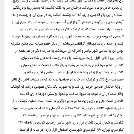
باغ تالار ازآثار جالب و دیدنی شهر نیاسر می‌باشد که در ختان کهنسال و بس رفیع
آن زبانزد خاص و عام می‌باشد درختان سر به فلک کشیده که بسیار زیبا و دل‌انگیز
است در این باغ قدیمی و زیبا که آب چشمه اسکندریه در میان آن جاریست و به
آبشار منتهی می‌گردد و درختان آن از این آب سیراب می‌شوند عمارت بسیار زیبا و
بدیع بنا نهاده شده است که به کوشک تالار معروف است. این عمارت و بنای
تاریخی که روبه ویرانی بود به همت شهرداری و همکاری مسئولین ذی‌ربط مرمت
شده و آماده بازدید مهمانان گرانقدر می‌باشد. از دیگر خصوصیات این مکان مشرف
بودن آن به تمامی شهر نیاسر و اطراف آن می‌باشد به عبارت دیگر در هر نقطه از
نیاسر این امکان قابل رؤیت می‌باشد. باغ تالارتوسط فتحعلی شاه به صبای
کاشانی شاعر دربا قاجار بخشیده می‌شود و باغ تالار به دست خاندان صبای
کاشانی می‌افتد و از زمان رضا شاه تا اوایل انقلاب اسلامی آخرین مالکین
خصوصی باغ تالار و کوشک آن، خاندان ضرابیها بوده‌اند که در سنوات اخیر باغ تالار
از ورثة خاندان ضرابی خریداری شد و به صورت یک مکان عمومی درآمد که کوشک
واقع شده در آن با توجه به شیوة ساخت و نحوة پوشش دورها دارای قدمت
قاجاری است ولی بر روی ویرانه‌های بنای دیگری بنا شده است عمارت کوشک باغ
تالار به شمارة ۵۸۹۳ و در تاریخ ۲۵/۳/۸۱ ثبت آثار ملی شده است.شهر نیاسر، مرکز
بخش نیاسر از توابع شهرستان کاشان و استان اصفهان بوده و در فاصله ۲۴
کیلومتری شمال غربی کاشان قرار دارد. شهر نیاسر از طریق اتوبان در فاصله ۲۴۰
کیلومتری تهران، ۲۶۰ کیلومتری شهرستان اصفهان قرار دارد. هر ساله از اواسط