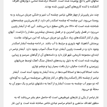
سالهای اخیر با گچ پوشیده شده است. احتمالاً درگذشته تمامی دیوارهای اطراف
آتشکده با کنده کاری‌های گچی تزیین شده بودند.
چند متر پایین‌تر از چهار طاقی نیاسر، چشمه آب تمیز و خنکی جریان می‌یابد و به
روستا می‌رود، این چشمه که چشمه اسکندر نام دارد، از قدیمی‌ترین چشمه‌های
شناخته شده است که ۱۶۸۰ متر بالای سطح دریا می‌باشد. آبی که از آبشار پایین
می‌ریزد در فصل پاییز کمترین و در فصل زمستان بیشترین مقدار را داراست. آبهای
روان از کنار آتشکدهای زیاد دیگری نیز جریان می‌یابد که این می‌تواند علامت
پرستش آناهیتا، الهه باروری و مرتبط با آب باشد. در ادامه چشمه آبشار اسکندر
وجود دارد و در قسمت پایین آبشار، دو تا سنگ آسیاب وجود دارد. آبشار نیاسر در
ابتدای مجموعه تاریخی شهر قرار دارد و دامنه‌های آن از گیاهان سرسبز و زیبایی
پوشیده شده است که به دلیل پدیده‌های انحلال سنگ آهک توسط جریانهای
زیرزمینی و گذشت سالیان دراز بافت بسیار زیبا و چشم نوازی
مانند استالاکتیت‌ها و استالاکمیت‌ها در بدنه آبشار به وجود آمده است. آبشار
نیاسر از چشمه تالار (اسکندریه) واقع در کنار چارتاقی سرچشمه می‌گیرد به گونه‌ای
که دو سوم آب چشمه به سمت آبشار و از آنجا به دشتهای نیاسر و یک سوم آن به
محلهٔ نو می‌رود.
غار نیاسر از یکی إز غارهای غیرطبیعی است که حاصل حفر بشر می‌باشد که به
منظور اهداف مذهبی و انجام مراسم عبادی خاص ساخته شده است. و این غار