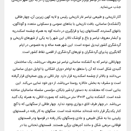
اردیبهشت ماه در نیاسر برگزار می‌گردد گردشگران بسیاری را در به این شهر تاریخی
جذب می‌نماید.
آثار تاریخی و طبیعی نیاسر غار تاریخی رئیس و لایه کهن زیرین آن، چهار طاقی
(آتشکده) ساسانی، بافت تاریخی با بناهای عمومی و مسکونی متعدد و گوناگون،
باغهای گسترده، گلستانهای زیبا و قرارگیری در دامنه کوه به همراه چشمه اسکندریه
و آبشار معروف نیاسر و باغ و کوشک تالار، این شهر را به یکی از شهرهای تاریخی و
گردشگری کشور تبدیل نموده است. این شهر همه ساله و به خصوص در ایام
گلابگیری پذیرای گردشگران و تورهای گردشگری از اقصی نقاط کشور است.
چهارتاقی نیاسر که به آتشکده ساسانی نیاسر نیز معروف می‌باشد، یک ساختمان
گنبدی شکل است که آن را متعلق به اواخر دوران اشکانی یا اوایل دوران ساسانی
می‌دانند و بالاتر از چشمه اسکندریه قرار دارد. چار تاقی بر روی صخره‌ای قرار گرفته
است و مشرف به بخش «تالار» روستا می‌باشد، از دور خود نمایی می‌کند. این
بنایی است که معتقدند به دستور اردشیر بابکان، مؤسس سلسله ساسانیان ساخته
شده است. آتشکده بنایی ۱۴×۱۴ متر می‌باشد که بصورت اتاقی به همراه یک گنبد
می‌باشد. در چهار طرف اتاق دیواری وجود ندارد. چهار طاقی از سنگهایی که با گچ
کنار یکدیگر قرار داده شده‌اند ساخته شده است. سنگهای به کار رفته در قسمتهای
پایینی بنا به شکل طبیعی و عادی وسنگهای بکار رفته در قوسها ودر قسمتهای
فوقانی مربعی شکل و مانند آجرهای بزرگی هستند. قسمتهای تحنانی بنا در