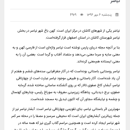
نیاسر
پنجشنبه 6 مهر 1396
4929
نیاسَر یکی از شهرهای کاشان در مرکز ایران است. کهن باغ شهر نیاسر در بخش
نیاسر شهرستان کاشان در استان اصفهان قرار گرفته‌است.
بنا بر آنچه مجله دریای پارس نوشته است نیاسر واژه‌ای است از فارسی کهن و به
معنی سایه و سرما معنی می‌دهد و متضاد آفتاب و گرما است بعضی آن را به
معنی ایستاده هم‌معنی کرده‌اند.
نیاسر روستایی باستانی بوده‌است که در آثار جغرافیایی سده‌های ششم و هفتم از
آن یاد شده‌است. آثار باستانی و طبیعی موجود نیاسر عبارت است از: چهارتاقی
نیاسر، آبشار، کاخ صفوی تالار که بر روی آتشکده ساسانی ساخته شده، گرمابه
صفوی، برج دیدبانی، پناهگاه زیرزمینی معروف به سوراخ رئیس، چنارهای کهنسال
و چشمه و نیایشگاه مجاور آن که اکنون تبدیل به مسجد شده‌است.
مهم‌ترین اثر باستانی نیاسر، بنای تقویمی چهارتاقی نیاسر است. آبشار نیاسر نیز از
جمله زیباترین آبشارهای ایران است که محیطی سرسبز و مصفا را در محله سر کمر
شهر نیاسر ایجاد کرده است و همچنین مراسم گلاب گیری نیز که همه ساله در