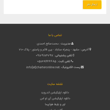
تماس با ما
مدیریت :
محمدصالح احمدی
آدرس :
مشهد - پنجراه سناباد - بین قائم و پاستور - پلاک 210
تلفن پشتیبانی :
09129176297
تلفن ثابت :
05138466685
پست الکترونیک :
info[at]charteronline.net
نقشه سایت
دانلود اپلیکیشن اندروید
دانلود اپلیکیشن آی او اس
تور و بلیط هواپیما