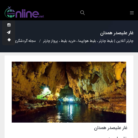
غار علیصدر همدان
چارتر آنلاین | بلیط چارتر ، بلیط هواپیما ، خرید بلیط ، پرواز چارتر
مجله گردشگری
نکات
غار علیصدر همدان