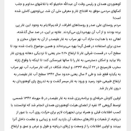
کوهنوردی همدان و رئیس وقت آن عبدالله حاجیلو که با تلاشهای مداوم و جلب
کمکهای مردمی موفق به افتتاح غار و معرفی ملی آن شد، بی‌توجهی کاملی شده
است!
مردم روستای علی صدر و روستاهای اطراف، از قدیم‌الایام به وجود این غار پی
برده بودند و از آب آن بهره‌برداری می‌کردند. علاوه بر این، در صد سال گذشته،
اهالی ده با هدایت مازاد آب نهر سراب به غار علیصدر، از آن به عنوان مخزن و
سدی برای استفاده در فصل گرما بهره می‌برده‌اند و همین موضوع باعث شده بود تا
سطح آب در قسمت شرقی غار تا ارتفاع ۲٫۲۰ متر یعنی تا نزدیکی دهانه ورودی غار
بالا بیاید و امکان دسترسی به غار را تا سالها غیرممکن کند؛ تا اینکه با وقوع زلزله
مخرب فارسینج در ۲۲ آذرماه ۱۳۳۶، و ایجاد شکاف در کف غار سراب، آب نهر سراب
به یکباره قطع شد و طی ۶ سال یعنی حدود سال ۱۳۴۲ سطح آب غار علیصدر به
ارتفاع طبیعی خود رسید و ورود به غار میسر گشت و به تدریج پای کوهنوردان به
درون غار باز شد.
اولین کاوش حرفه‌ای و برنامه‌ریزی شده به غار علیصدر در ۵ مهرماه ۱۳۴۲ شمسی
توسط گروهی ۱۴ نفره از اعضای هیئت کوهنوردی همدان انجام شد که توانستند با
کسب اطلاعات قبلی و همراه بردن تجهیزات لازم برای حرکت روی آب، با عبور از
دریاچه، از شعبات و تالارهای مختلف آن بازدید کنند و زیبایی و عظمت داخل آنرا
ببینند و اولین اطلاعات را از وسعت و ژرفای دریاچه و طول و عرض و عمق و ارتفاع