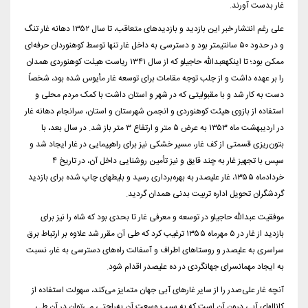
غار بدست آورند.
علی رغم انتشار خبر این بازدید و بازدیدهای متعاقب، تا سال ۱۳۵۲ دهانه غار تنگ
و در حدود ۵۰ سانتیمتر بود و دسترسی به داخل غار تنها توسط کوهنوردان حرفه‌ای
ممکن بود؛ تا اینکهعبدالله حاجیلو که از سال ۱۳۴۱ ریاست هیئت کوهنوردی همدان
را بر عهده داشت و از جلب توجه مقامات برای توسعه غار مأیوس شده بود، شخصاً
دست به کار شد و با مقبولیتی که در شهر و استان داشت با کمک مردم محلی و
استفاده از بازوی هیئت کوهنوردی و انجمن شهرستان و استان، سرانجام دهانه غار
در اردیبهشت ماه ۱۳۵۳ به عرض ۵ متر و ارتفاع ۳ متر باز شد. در سال بعد، با
بتون‌ریزی قسمتی از کف غار، مسیر خشکی نیز برای راهپیمایی در غار ایجاد شد و
سپس با تجهیز غار به چند قایق و نیز تأمین روشنایی داخل آن، در تاریخ ۴
خردادماه ۱۳۵۵، غار علیصدر به بهره‌برداری رسید و بلیطهای چاپ شده برای بازدید
گردشگران تحویل اداره تربیت بدنی همدان گردید.
موفقیت عبدالله حاجیلو در توسعه و معرفی غار تا بحدی بود که شاه را نیز برای
بازدید از غار در ۵ مهرماه ۱۳۵۵ ترغیب کرد که طی آن مقرر شد علاوه بر ارتباط برق
سراسری به علیصدر و روستاهای اطراف و آسفالت راه‌های دسترسی به غار، نسبت
به ایجاد مهمانسرای جهانگردی در ده علیصدر اقدام شود.
آنچه غار علی‌صدر را از سایر غارهای آبی جهان متمایز می‌کند، سهولت استفاده از
کانالهای آبی درون آن است که به سبب وسعت آن به‌راحتی می‌توان در آن طی