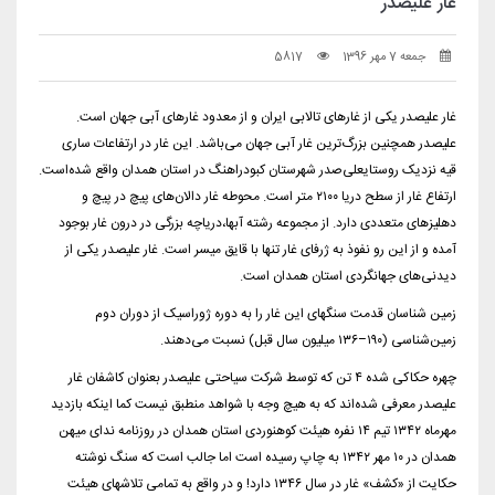
غار علیصدر
جمعه 7 مهر 1396
5817
غار علیصدر یکی از غارهای تالابی ایران و از معدود غارهای آبی جهان است.
علیصدر همچنین بزرگ‌ترین غار آبی جهان می‌باشد. این غار در ارتفاعات ساری
قیه نزدیک روستایعلی‌صدر شهرستان کبودراهنگ در استان همدان واقع شده‌است.
ارتفاع غار از سطح دریا ۲۱۰۰ متر است. محوطه غار دالان‌های پیچ در پیچ و
دهلیزهای متعددی دارد. از مجموعه رشته آبها،دریاچه بزرگی در درون غار بوجود
آمده و از این رو نفوذ به ژرفای غار تنها با قایق میسر است. غار علیصدر یکی از
دیدنی‌های جهانگردی استان همدان است.
زمین شناسان قدمت سنگهای این غار را به دوره ژوراسیک از دوران دوم
زمین‌شناسی (۱۹۰–۱۳۶ میلیون سال قبل) نسبت می‌دهند.
چهره حکاکی شده ۴ تن که توسط شرکت سیاحتی علیصدر بعنوان کاشفان غار
علیصدر معرفی شده‌اند که به هیچ وجه با شواهد منطبق نیست کما اینکه بازدید
مهرماه ۱۳۴۲ تیم ۱۴ نفره هیئت کوهنوردی استان همدان در روزنامه ندای میهن
همدان در ۱۰ مهر ۱۳۴۲ به چاپ رسیده است اما جالب است که سنگ نوشته
حکایت از «کشف» غار در سال ۱۳۴۶ دارد! و در واقع به تمامی تلاشهای هیئت