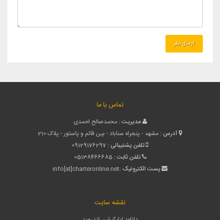
تماس با ما
مدیریت :
محمدصالح احمدی
آدرس :
مشهد - پنجراه سناباد - بین قائم و پاستور - پلاک 210
تلفن پشتیبانی :
09129176297
تلفن ثابت :
05138466685
پست الکترونیک :
info[at]charteronline.net
نقشه سایت
دانلود اپلیکیشن اندروید