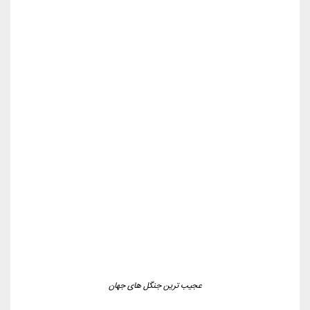
عجیب ترین جنگل های جهان
5.جنگل درختان انگور برزیلی:
با عنوان dzhabutikaba
شناخته شده است. میوه این درختان مستقیم برای تولید
نوشیدنی ها مختلف استفاده می شود.