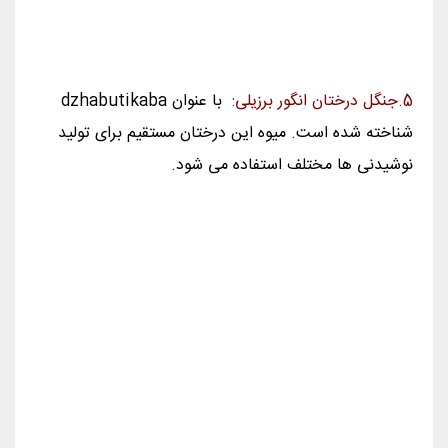
خرید جنگل های جهان
6. جنگل dalgotsveten اکالیپتوس:
این تنها اکالیپتوس به
طور طبیعی در نیمکره شمالی است که دارای پوسیدگی ها
رنگی درتمام تنه درختان است.