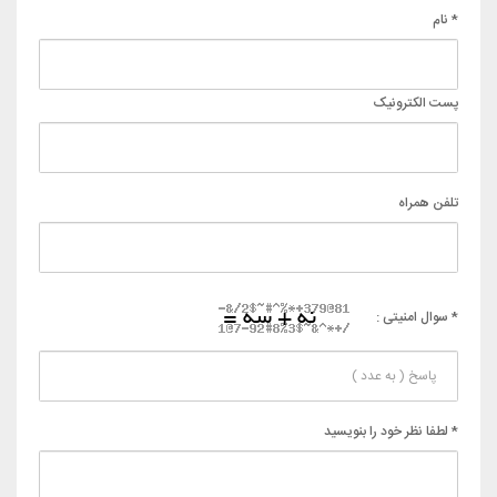
تماس با ما
مدیریت :
محمدصالح احمدی
آدرس :
مشهد - پنجراه سناباد - بین قائم و پاستور - پلاک 210
تلفن پشتیبانی :
09129176297
تلفن ثابت :
05138466685
پست الکترونیک :
info[at]charteronline.net
نقشه سایت
دانلود اپلیکیشن اندروید
دانلود اپلیکیشن آی او اس
تور و بلیط هواپیما
گالری تصاویر