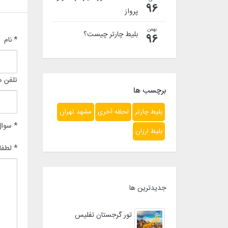
96
پرواز
بهمن
بلیط چارتر چیست؟
96
* نام
تلفن ه
برچسب ها
بلیط چارتر
لحظه آخری
مشهد تهران
* سوال
بلیط ارزان
* لطفا
جدیدترین ها
تور گرجستان تفلیس