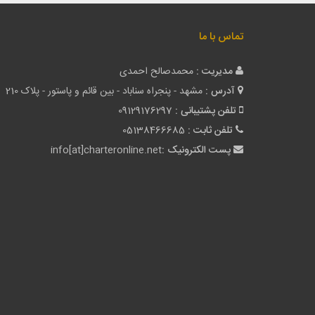
تماس با ما
مدیریت :
محمدصالح احمدی
آدرس :
مشهد - پنجراه سناباد - بین قائم و پاستور - پلاک 210
تلفن پشتیبانی :
09129176297
تلفن ثابت :
05138466685
پست الکترونیک :
info[at]charteronline.net