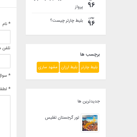
96
پرواز
بهمن
بلیط چارتر چیست؟
96
* نام
تلفن ه
برچسب ها
بلیط چارتر
بلیط ارزان
مشهد ساری
* سوال
* لطفا
جدیدترین ها
تور گرجستان تفلیس