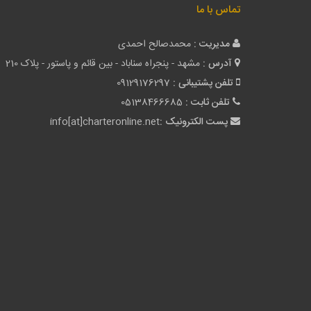
تماس با ما
مدیریت :
محمدصالح احمدی
آدرس :
مشهد - پنجراه سناباد - بین قائم و پاستور - پلاک 210
تلفن پشتیبانی :
09129176297
تلفن ثابت :
05138466685
پست الکترونیک :
info[at]charteronline.net