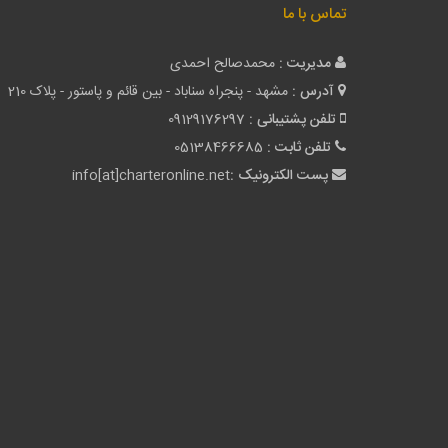
تماس با ما
مدیریت :
محمدصالح احمدی
آدرس :
مشهد - پنجراه سناباد - بین قائم و پاستور - پلاک 210
تلفن پشتیبانی :
09129176297
تلفن ثابت :
05138466685
پست الکترونیک :
info[at]charteronline.net