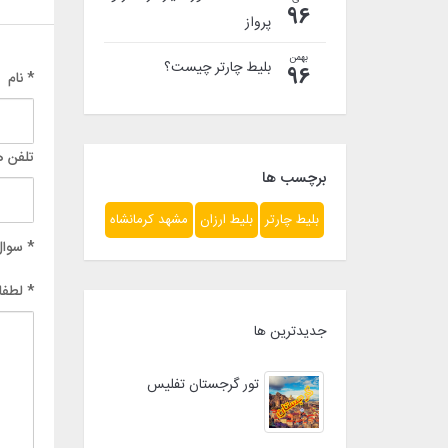
96
پرواز
بهمن
بلیط چارتر چیست؟
96
* نام
تلفن ه
برچسب ها
بلیط چارتر
بلیط ارزان
مشهد کرمانشاه
* سوال
* لطفا
جدیدترین ها
تور گرجستان تفلیس