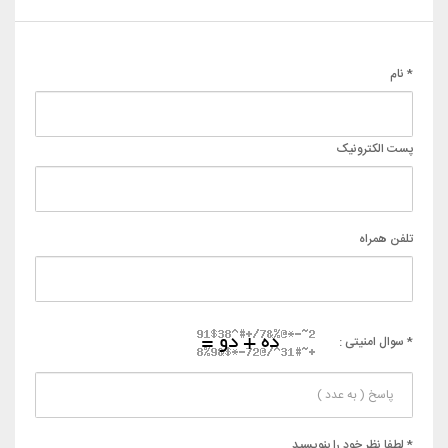
* نام
پست الکترونیک
تلفن همراه
* سوال امنیتی :
* لطفا نظر خود را بنویسید