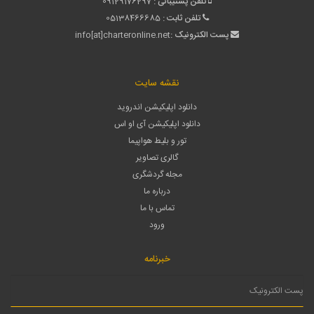
تلفن پشتیبانی :
09129176297
تلفن ثابت :
05138466685
پست الکترونیک :
info[at]charteronline.net
نقشه سایت
دانلود اپلیکیشن اندروید
دانلود اپلیکیشن آی او اس
تور و بلیط هواپیما
گالری تصاویر
مجله گردشگری
درباره ما
تماس با ما
ورود
خبرنامه