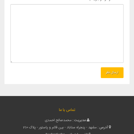
تماس با ما
مدیریت :
محمدصالح احمدی
آدرس :
مشهد - پنجراه سناباد - بین قائم و پاستور - پلاک 210