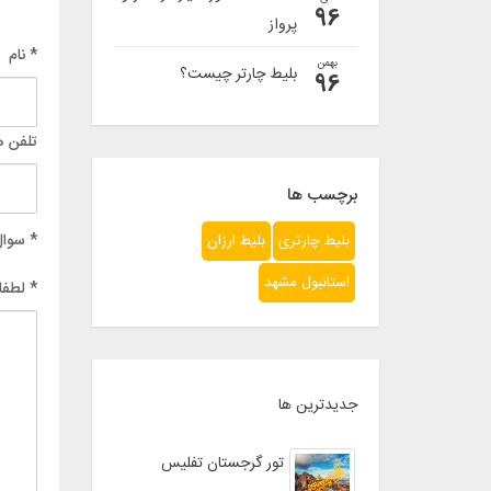
96
پرواز
* نام
بهمن
بلیط چارتر چیست؟
96
تلفن ه
برچسب ها
* سوال
بلیط چارتری
بلیط ارزان
استانبول مشهد
* لطفا
جدیدترین ها
تور گرجستان تفلیس