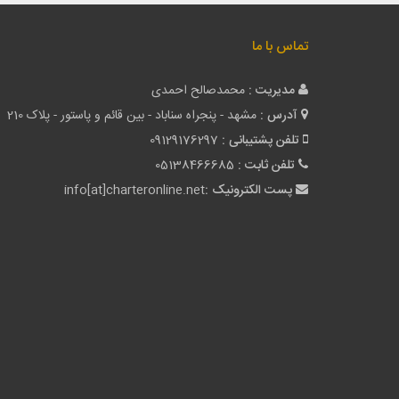
تماس با ما
مدیریت :
محمدصالح احمدی
آدرس :
مشهد - پنجراه سناباد - بین قائم و پاستور - پلاک 210
تلفن پشتیبانی :
09129176297
تلفن ثابت :
05138466685
پست الکترونیک :
info[at]charteronline.net