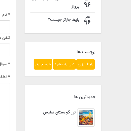
96
پرواز
* نام
بهمن
بلیط چارتر چیست؟
96
تلفن ه
برچسب ها
* سوال
بلیط ارزان
دبی به مشهد
بلیط چارتر
* لطفا
جدیدترین ها
تور گرجستان تفلیس