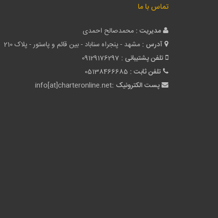
تماس با ما
مدیریت :
محمدصالح احمدی
آدرس :
مشهد - پنجراه سناباد - بین قائم و پاستور - پلاک 210
تلفن پشتیبانی :
09129176297
تلفن ثابت :
05138466685
پست الکترونیک :
info[at]charteronline.net