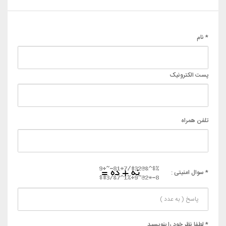
* نام
پست الکترونیک
تلفن همراه
* سوال امنیتی :
* لطفا نظر خود را بنویسید