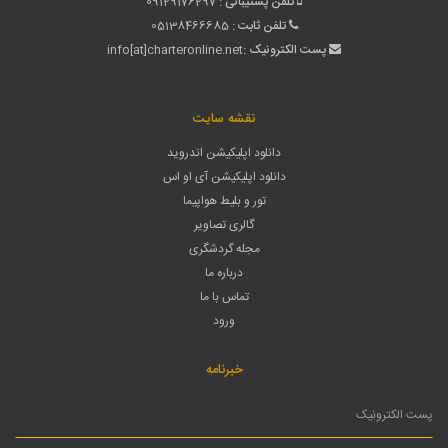
تلفن پشتیبانی :
09129176297
تلفن ثابت :
05138466685
پست الکترونیک :
info[at]charteronline.net
نقشه سایت
دانلود اپلیکیشن اندروید
دانلود اپلیکیشن آی او اس
تور و بلیط هواپیما
گالری تصاویر
مجله گردشگری
درباره ما
تماس با ما
ورود
خبرنامه