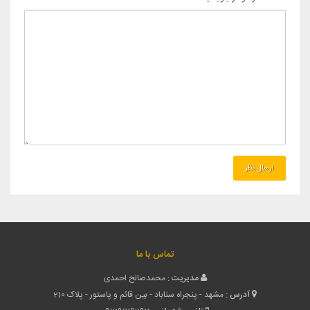
تماس با ما
مدیریت :
محمدصالح احمدی
آدرس :
مشهد - پنجراه سناباد - بین قائم و پاستور - پلاک 210