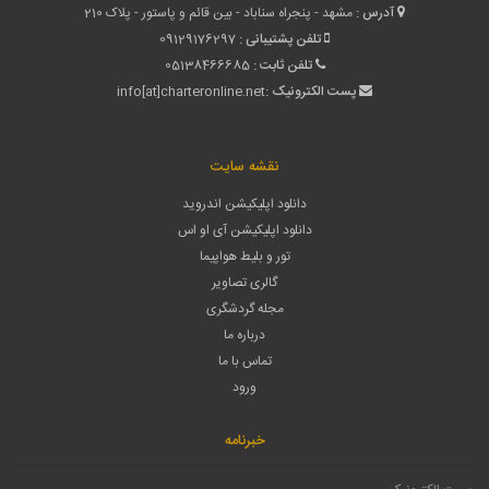
آدرس :
مشهد - پنجراه سناباد - بین قائم و پاستور - پلاک 210
تلفن پشتیبانی :
09129176297
تلفن ثابت :
05138466685
پست الکترونیک :
info[at]charteronline.net
نقشه سایت
دانلود اپلیکیشن اندروید
دانلود اپلیکیشن آی او اس
تور و بلیط هواپیما
گالری تصاویر
مجله گردشگری
درباره ما
تماس با ما
ورود
خبرنامه