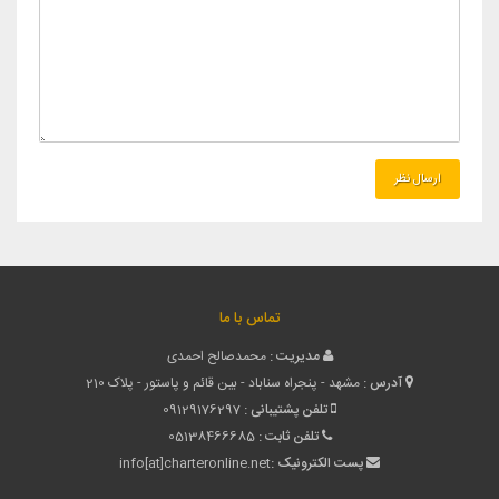
تماس با ما
مدیریت :
محمدصالح احمدی
آدرس :
مشهد - پنجراه سناباد - بین قائم و پاستور - پلاک 210
تلفن پشتیبانی :
09129176297
تلفن ثابت :
05138466685
پست الکترونیک :
info[at]charteronline.net