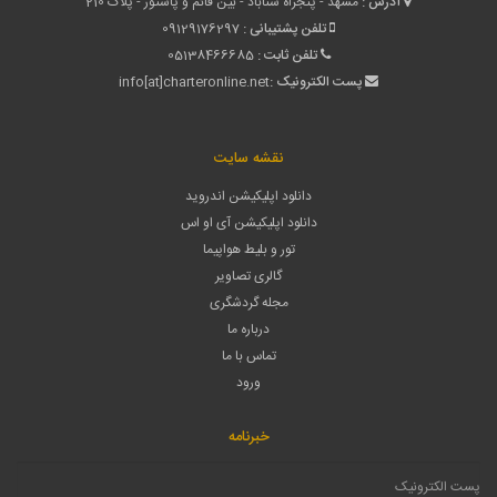
آدرس :
مشهد - پنجراه سناباد - بین قائم و پاستور - پلاک 210
تلفن پشتیبانی :
09129176297
تلفن ثابت :
05138466685
پست الکترونیک :
info[at]charteronline.net
نقشه سایت
دانلود اپلیکیشن اندروید
دانلود اپلیکیشن آی او اس
تور و بلیط هواپیما
گالری تصاویر
مجله گردشگری
درباره ما
تماس با ما
ورود
خبرنامه