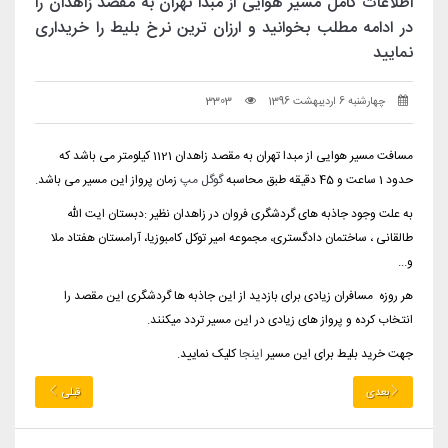
اطلاعات کامل مسیر هوایی از مبدا تهران به مقصد زاهدان را
در ادامه مطلب بخوانید و ارزان ترین نرخ بلیط را خریداری
نمایید
چهارشنبه 6 اردیبهشت 1396
3303
مسافت مسیر هوایی از مبدا تهران به مقصد زاهدان 1121 کیلومتر می باشد که
حدود 1 ساعت و 45 دقیقه طبق محاسبه
گوگل مپ
زمان پرواز این مسیر می باشد.
به علت وجود جاذبه های گردشگری فروان در زاهدان نظیر :
دبستان ایت الله
طالقانی ،
ساختمان دادگستری، مجموعه امیر توکل کامبوزیا، آرامستان هفتاد ملا
و...
هر روزه مسافران زیادی برای بازدید از این جاذبه ها گردشگری این مقصد را
انتخاب کرده و پرواز های زیادی در این مسیر تردد میکنند.
جهت خرید بلیط برای این مسیر
اینجا
کلیک نمایید.
بعدی
قبلی