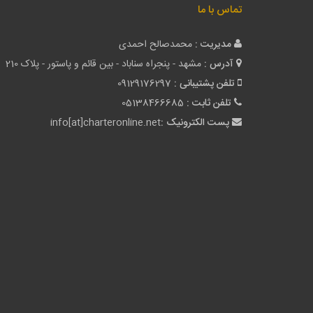
تماس با ما
مدیریت :
محمدصالح احمدی
آدرس :
مشهد - پنجراه سناباد - بین قائم و پاستور - پلاک 210
تلفن پشتیبانی :
09129176297
تلفن ثابت :
05138466685
پست الکترونیک :
info[at]charteronline.net