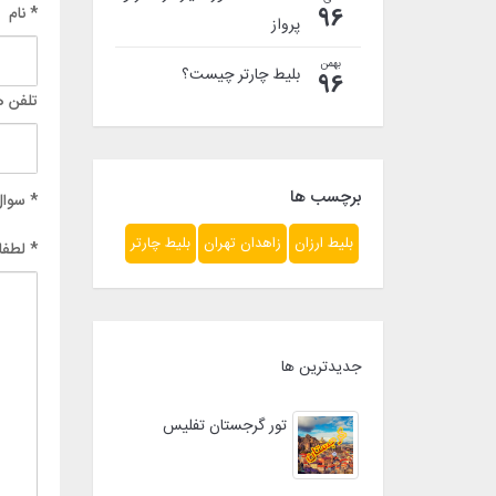
* نام
96
پرواز
بهمن
بلیط چارتر چیست؟
96
تلفن ه
برچسب ها
* سوال
بلیط ارزان
زاهدان تهران
بلیط چارتر
* لطفا
جدیدترین ها
تور گرجستان تفلیس