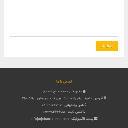
تماس با ما
مدیریت :
محمدصالح احمدی
آدرس :
مشهد - پنجراه سناباد - بین قائم و پاستور - پلاک 210
تلفن پشتیبانی :
09129176297
تلفن ثابت :
05138466685
پست الکترونیک :
info[at]charteronline.net