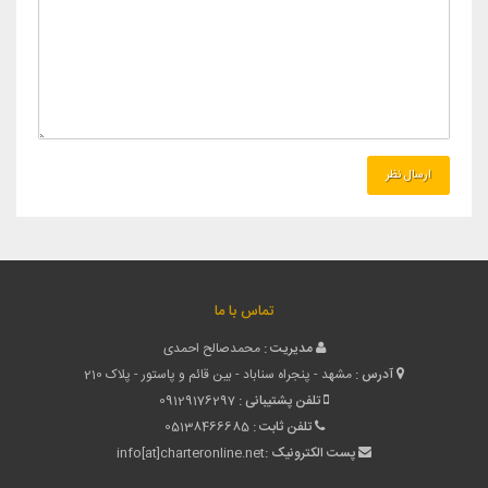
تماس با ما
مدیریت :
محمدصالح احمدی
آدرس :
مشهد - پنجراه سناباد - بین قائم و پاستور - پلاک 210
تلفن پشتیبانی :
09129176297
تلفن ثابت :
05138466685
پست الکترونیک :
info[at]charteronline.net