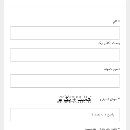
* نام
پست الکترونیک
تلفن همراه
* سوال امنیتی :
* لطفا نظر خود را بنویسید