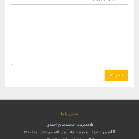
تماس با ما
مدیریت :
محمدصالح احمدی
آدرس :
مشهد - پنجراه سناباد - بین قائم و پاستور - پلاک 210