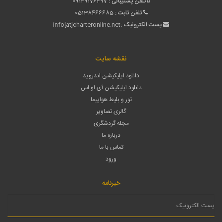
تلفن پشتیبانی :
09129176297
تلفن ثابت :
05138466685
پست الکترونیک :
info[at]charteronline.net
نقشه سایت
دانلود اپلیکیشن اندروید
دانلود اپلیکیشن آی او اس
تور و بلیط هواپیما
گالری تصاویر
مجله گردشگری
درباره ما
تماس با ما
ورود
خبرنامه