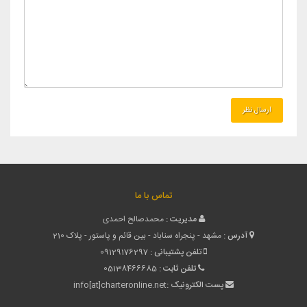
تماس با ما
مدیریت :
محمدصالح احمدی
آدرس :
مشهد - پنجراه سناباد - بین قائم و پاستور - پلاک 210
تلفن پشتیبانی :
09129176297
تلفن ثابت :
05138466685
پست الکترونیک :
info[at]charteronline.net