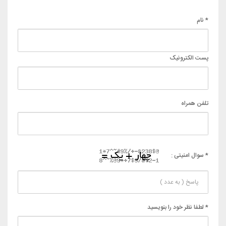
* نام
پست الکترونیک
تلفن همراه
* سوال امنیتی :
* لطفا نظر خود را بنویسید