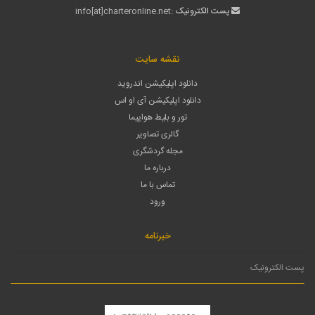
پست الکترونیک :
info[at]charteronline.net
نقشه سایت
دانلود اپلیکیشن اندروید
دانلود اپلیکیشن آی او اس
تور و بلیط هواپیما
گالری تصاویر
مجله گردشگری
درباره ما
تماس با ما
ورود
خبرنامه