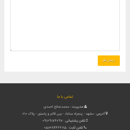
تماس با ما
مدیریت :
محمدصالح احمدی
آدرس :
مشهد - پنجراه سناباد - بین قائم و پاستور - پلاک 210
تلفن پشتیبانی :
09129176297
تلفن ثابت :
05138466685