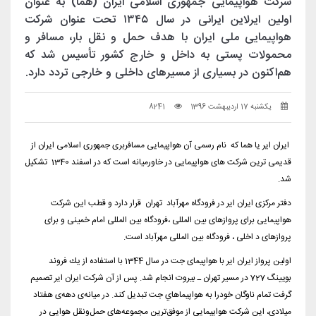
شرکت هواپیمایی جمهوری اسلامی ایران (هما) به عنوان
اولین ایرلاین ایرانی در سال ۱۳۴۵ تحت عنوان شرکت
هواپیمایی ملی ایران با هدف حمل و نقل بار، مسافر و
محمولات پستی به داخل و خارج کشور تأسیس شد که
هم‌اکنون در بسیاری از مسیرهای داخلی و خارجی تردد دارد.
یکشنبه 17 اردیبهشت 1396
8241
ایران ایر یا هما که نام رسمی آن هواپیمایی مسافربری جمهوری اسلامی ایران از
قدیمی ترین شرکت های هواپیمایی در خاورمیانه است که در اسفند 1340 تشکیل
شد.
دفتر مرکزی ایران ایر در فرودگاه مهرآباد تهران قرار دارد و قطب این شرکت
هواپیمایی برای پروازهای بین المللی ،فرودگاه بین المللی امام خمینی و برای
پروازهای د اخلی ، فرودگاه بین المللی مهرآباد است.
اولين پرواز ایران ایر با هواپیمای جت در سال 1344 با استفاده از يك فروند
بويينگ 727 در مسير تهران ـ بيروت انجام شد. پس از آن شركت ایران ایر تصمیم
گرفت تمام ناوگان خودرا به هواپيماهاي جت تبدیل کند. در ميانه‌ی دهه‌ی هفتاد
ميلادي، این شرکت هواپیمایی از موفق‌ترین مجموعه‌های حمل‌ونقل هوایی در