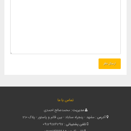
تماس با ما
مدیریت :
محمدصالح احمدی
آدرس :
مشهد - پنجراه سناباد - بین قائم و پاستور - پلاک 210
تلفن پشتیبانی :
09129176297