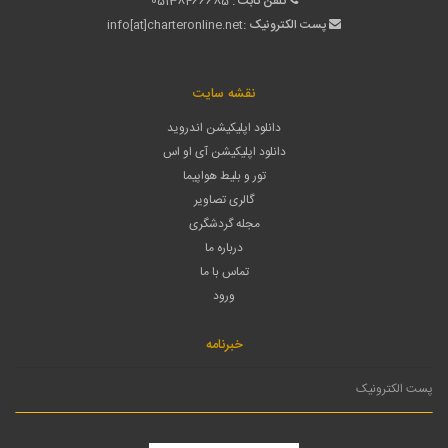
تلفن ثابت :
05138466685
پست الکترونیک :
info[at]charteronline.net
نقشه سایت
دانلود اپلیکیشن اندروید
دانلود اپلیکیشن آی او اس
تور و بلیط هواپیما
گالری تصاویر
مجله گردشگری
درباره ما
تماس با ما
ورود
خبرنامه