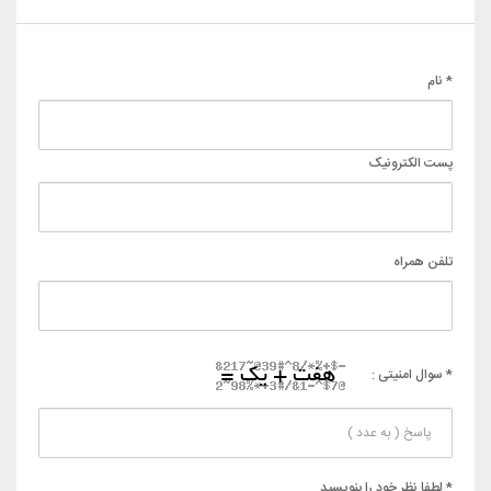
* نام
پست الکترونیک
تلفن همراه
* سوال امنیتی :
* لطفا نظر خود را بنویسید