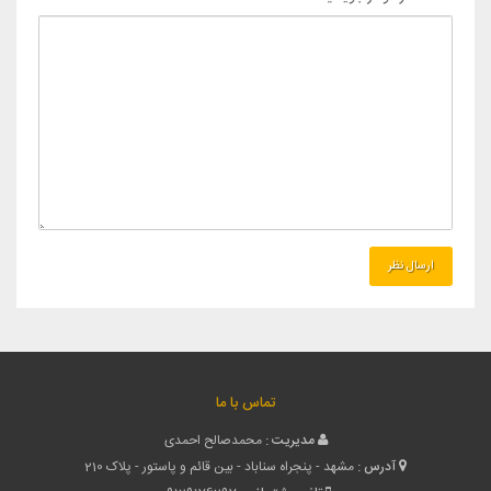
تماس با ما
مدیریت :
محمدصالح احمدی
آدرس :
مشهد - پنجراه سناباد - بین قائم و پاستور - پلاک 210