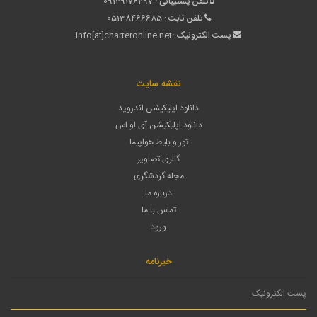
تلفن پشتیبانی :
09129176297
تلفن ثابت :
05138466685
پست الکترونیک :
info[at]charteronline.net
نقشه سایت
دانلود اپلیکیشن اندروید
دانلود اپلیکیشن آی او اس
تور و بلیط هواپیما
گالری تصاویر
مجله گردشگری
درباره ما
تماس با ما
ورود
خبرنامه