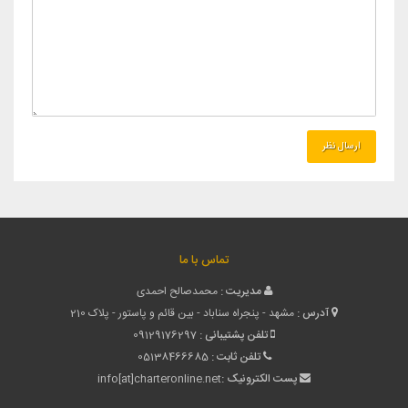
تماس با ما
مدیریت :
محمدصالح احمدی
آدرس :
مشهد - پنجراه سناباد - بین قائم و پاستور - پلاک 210
تلفن پشتیبانی :
09129176297
تلفن ثابت :
05138466685
پست الکترونیک :
info[at]charteronline.net