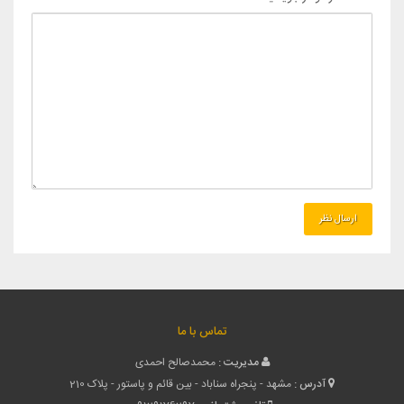
تماس با ما
مدیریت :
محمدصالح احمدی
آدرس :
مشهد - پنجراه سناباد - بین قائم و پاستور - پلاک 210