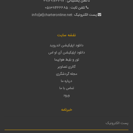
تلفن پشتیبانی :
09129176297
تلفن ثابت :
05138466685
پست الکترونیک :
info[at]charteronline.net
نقشه سایت
دانلود اپلیکیشن اندروید
دانلود اپلیکیشن آی او اس
تور و بلیط هواپیما
گالری تصاویر
مجله گردشگری
درباره ما
تماس با ما
ورود
خبرنامه