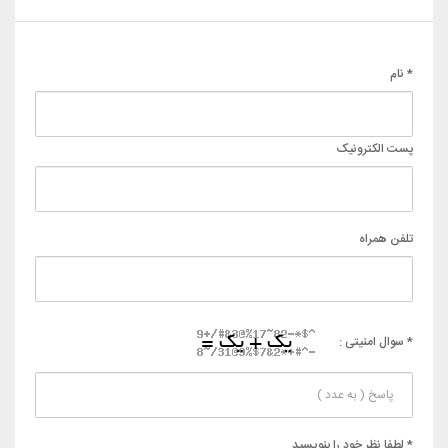
* نام
پست الکترونیک
تلفن همراه
* سوال امنیتی :
* لطفا نظر خود را بنویسید