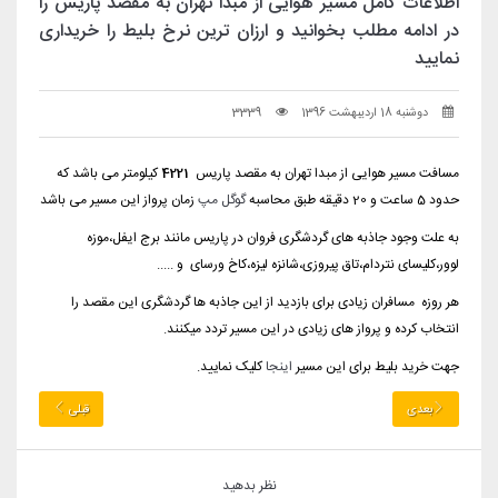
اطلاعات کامل مسیر هوایی از مبدا تهران به مقصد پاریس را
در ادامه مطلب بخوانید و ارزان ترین نرخ بلیط را خریداری
نمایید
دوشنبه 18 اردیبهشت 1396
3339
مسافت مسیر هوایی از مبدا تهران به مقصد پاریس
4221
کیلومتر می باشد که
حدود 5 ساعت و 20 دقیقه طبق محاسبه
گوگل مپ
زمان پرواز این مسیر می باشد
به علت وجود جاذبه های گردشگری فروان در پاریس مانند برج ایفل،موزه
لوور،کلیسای نتردام،تاق پیروزی،شانزه لیزه،کاخ ورسای و .....
هر روزه مسافران زیادی برای بازدید از این جاذبه ها گردشگری این مقصد را
انتخاب کرده و پرواز های زیادی در این مسیر تردد میکنند.
جهت خرید بلیط برای این مسیر
اینجا
کلیک نمایید.
بعدی
قبلی
نظر بدهید