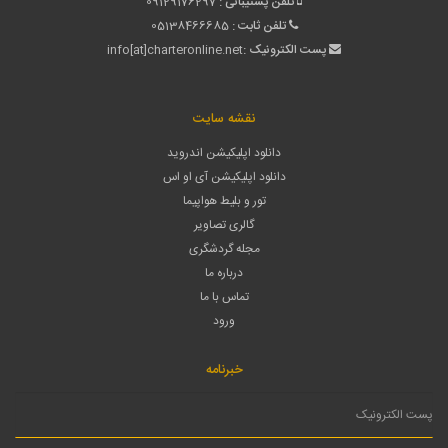
تلفن پشتیبانی :
09129176297
تلفن ثابت :
05138466685
پست الکترونیک :
info[at]charteronline.net
نقشه سایت
دانلود اپلیکیشن اندروید
دانلود اپلیکیشن آی او اس
تور و بلیط هواپیما
گالری تصاویر
مجله گردشگری
درباره ما
تماس با ما
ورود
خبرنامه