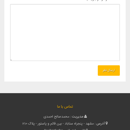
تماس با ما
مدیریت :
محمدصالح احمدی
آدرس :
مشهد - پنجراه سناباد - بین قائم و پاستور - پلاک 210