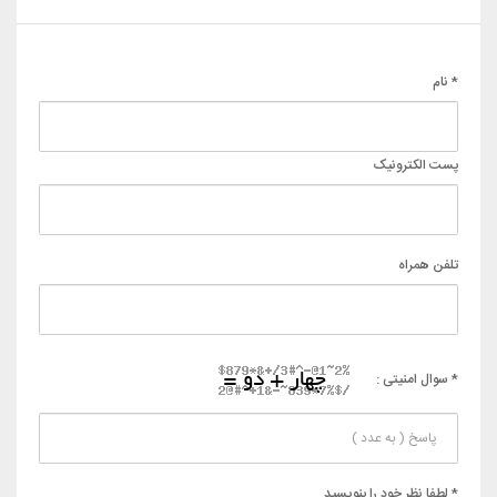
* نام
پست الکترونیک
تلفن همراه
* سوال امنیتی :
* لطفا نظر خود را بنویسید