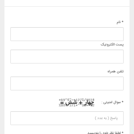
* نام
پست الکترونیک
تلفن همراه
* سوال امنیتی :
* لطفا نظر خود را بنویسید