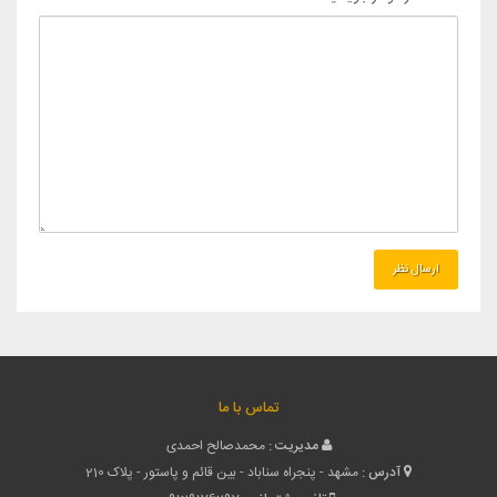
تماس با ما
مدیریت :
محمدصالح احمدی
آدرس :
مشهد - پنجراه سناباد - بین قائم و پاستور - پلاک 210