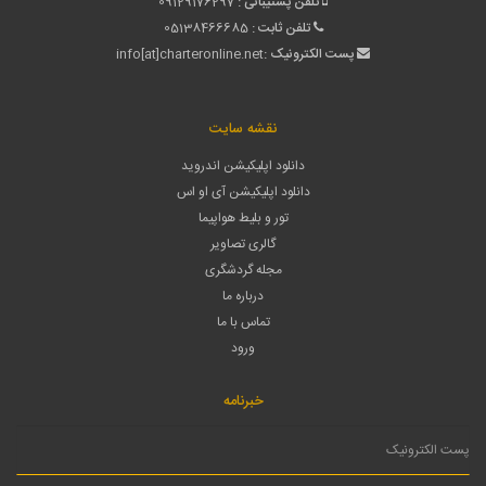
تلفن پشتیبانی :
09129176297
تلفن ثابت :
05138466685
پست الکترونیک :
info[at]charteronline.net
نقشه سایت
دانلود اپلیکیشن اندروید
دانلود اپلیکیشن آی او اس
تور و بلیط هواپیما
گالری تصاویر
مجله گردشگری
درباره ما
تماس با ما
ورود
خبرنامه