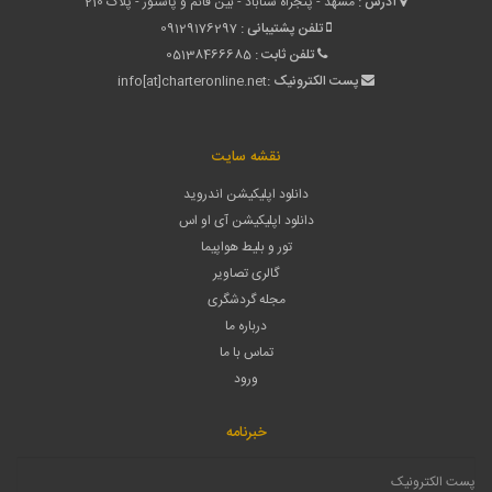
آدرس :
مشهد - پنجراه سناباد - بین قائم و پاستور - پلاک 210
تلفن پشتیبانی :
09129176297
تلفن ثابت :
05138466685
پست الکترونیک :
info[at]charteronline.net
نقشه سایت
دانلود اپلیکیشن اندروید
دانلود اپلیکیشن آی او اس
تور و بلیط هواپیما
گالری تصاویر
مجله گردشگری
درباره ما
تماس با ما
ورود
خبرنامه