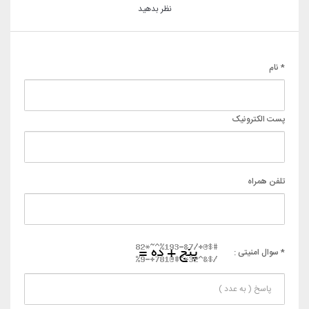
نظر بدهید
* نام
پست الکترونیک
تلفن همراه
* سوال امنیتی :