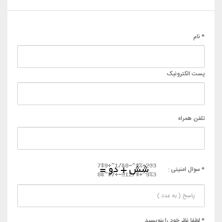
* نام
پست الکترونیک
تلفن همراه
* سوال امنیتی :
* لطفا نظر خود را بنویسید