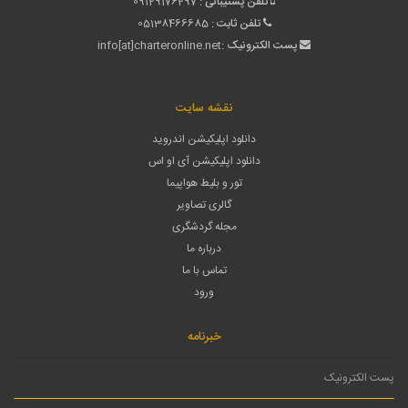
تلفن پشتیبانی :
09129176297
تلفن ثابت :
05138466685
پست الکترونیک :
info[at]charteronline.net
نقشه سایت
دانلود اپلیکیشن اندروید
دانلود اپلیکیشن آی او اس
تور و بلیط هواپیما
گالری تصاویر
مجله گردشگری
درباره ما
تماس با ما
ورود
خبرنامه