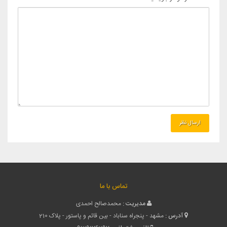
تماس با ما
مدیریت :
محمدصالح احمدی
آدرس :
مشهد - پنجراه سناباد - بین قائم و پاستور - پلاک 210