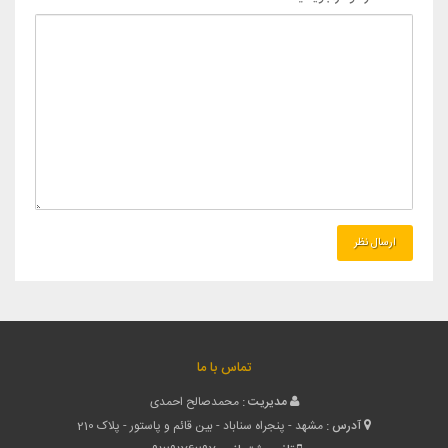
تماس با ما
مدیریت :
محمدصالح احمدی
آدرس :
مشهد - پنجراه سناباد - بین قائم و پاستور - پلاک 210