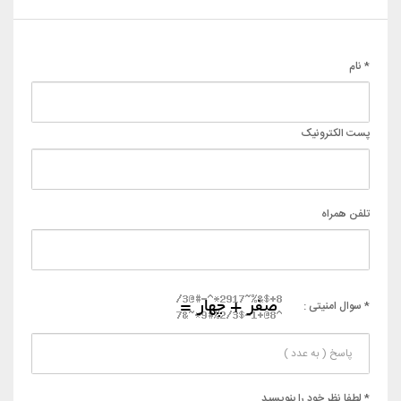
* نام
پست الکترونیک
تلفن همراه
* سوال امنیتی :
* لطفا نظر خود را بنویسید