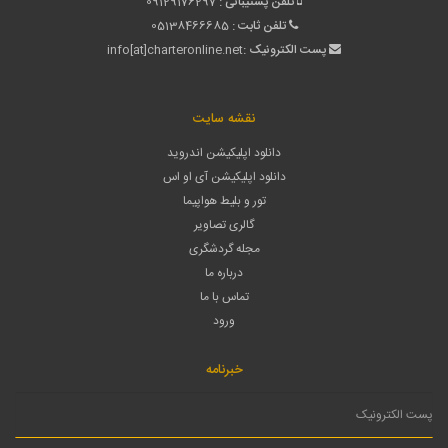
تلفن پشتیبانی :
09129176297
تلفن ثابت :
05138466685
پست الکترونیک :
info[at]charteronline.net
نقشه سایت
دانلود اپلیکیشن اندروید
دانلود اپلیکیشن آی او اس
تور و بلیط هواپیما
گالری تصاویر
مجله گردشگری
درباره ما
تماس با ما
ورود
خبرنامه