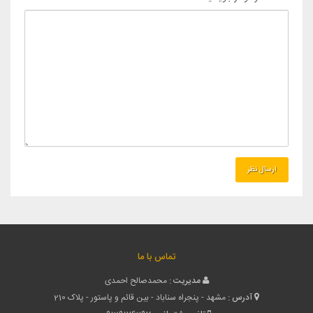
تماس با ما
مدیریت :
محمدصالح احمدی
آدرس :
مشهد - پنجراه سناباد - بین قائم و پاستور - پلاک 210