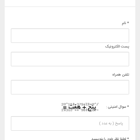
* نام
پست الکترونیک
تلفن همراه
* سوال امنیتی :
* لطفا نظر خود را بنویسید