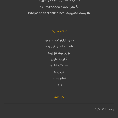
تلفن پشتیبانی :
09129176297
تلفن ثابت :
05138466685
پست الکترونیک :
info[at]charteronline.net
نقشه سایت
دانلود اپلیکیشن اندروید
دانلود اپلیکیشن آی او اس
تور و بلیط هواپیما
گالری تصاویر
مجله گردشگری
درباره ما
تماس با ما
ورود
خبرنامه