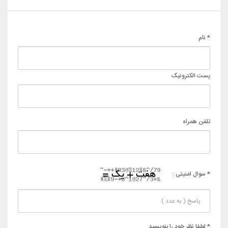
* نام
پست الکترونیک
تلفن همراه
* سوال امنیتی :
* لطفا نظر خود را بنویسید