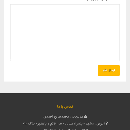
تماس با ما
مدیریت :
محمدصالح احمدی
آدرس :
مشهد - پنجراه سناباد - بین قائم و پاستور - پلاک 210