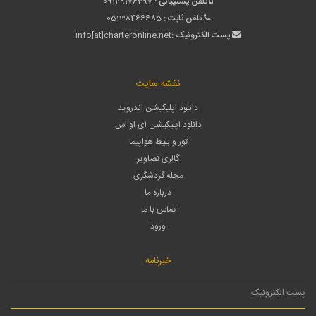
تلفن پشتیبانی :
09129176297
تلفن ثابت :
05138466685
پست الکترونیک :
info[at]charteronline.net
نقشه سایت
دانلود اپلیکیشن اندروید
دانلود اپلیکیشن آی او اس
تور و بلیط هواپیما
گالری تصاویر
مجله گردشگری
درباره ما
تماس با ما
ورود
خبرنامه