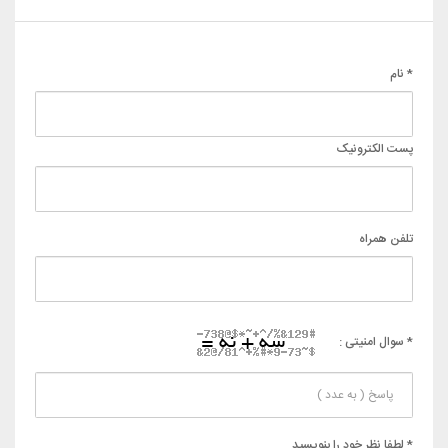
* نام
پست الکترونیک
تلفن همراه
* سوال امنیتی :
* لطفا نظر خود را بنویسید