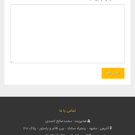
تماس با ما
مدیریت :
محمدصالح احمدی
آدرس :
مشهد - پنجراه سناباد - بین قائم و پاستور - پلاک 210