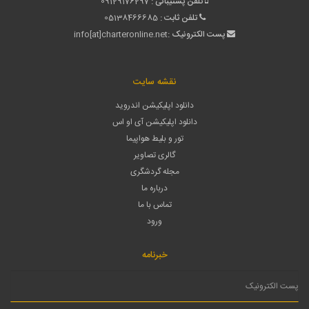
تلفن پشتیبانی :
09129176297
تلفن ثابت :
05138466685
پست الکترونیک :
info[at]charteronline.net
نقشه سایت
دانلود اپلیکیشن اندروید
دانلود اپلیکیشن آی او اس
تور و بلیط هواپیما
گالری تصاویر
مجله گردشگری
درباره ما
تماس با ما
ورود
خبرنامه